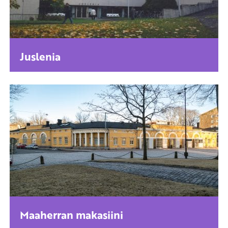
Juslenia
Maaherran makasiini