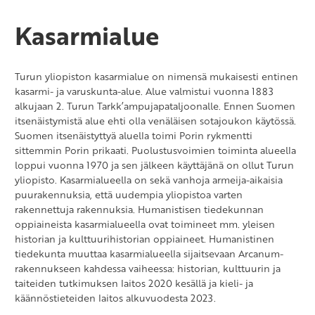
Kasarmialue
Turun yliopiston kasarmialue on nimensä mukaisesti entinen
kasarmi- ja varuskunta-alue. Alue valmistui vuonna 1883
alkujaan 2. Turun Tarkk’ampujapataljoonalle. Ennen Suomen
itsenäistymistä alue ehti olla venäläisen sotajoukon käytössä.
Suomen itsenäistyttyä aluella toimi Porin rykmentti
sittemmin Porin prikaati. Puolustusvoimien toiminta alueella
loppui vuonna 1970 ja sen jälkeen käyttäjänä on ollut Turun
yliopisto. Kasarmialueella on sekä vanhoja armeija-aikaisia
puurakennuksia, että uudempia yliopistoa varten
rakennettuja rakennuksia. Humanistisen tiedekunnan
oppiaineista kasarmialueella ovat toimineet mm. yleisen
historian ja kulttuurihistorian oppiaineet. Humanistinen
tiedekunta muuttaa kasarmialueella sijaitsevaan Arcanum-
rakennukseen kahdessa vaiheessa: historian, kulttuurin ja
taiteiden tutkimuksen laitos 2020 kesällä ja kieli- ja
käännöstieteiden laitos alkuvuodesta 2023.