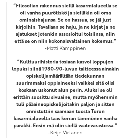
”Filosofian rakennus siellä kasarmialueella se
oli vanha puurötiskö ja sielläkin oli oma
ominaishajunsa. Se on hassua, se jäi just
kirjoihin. Tavallaan se haju, ja ne kirjat ja ne
ajatukset jotenkin assosioitui toisiinsa, niin
että se on niin kokonaisvaltainen kokemus.”
-Matti Kamppinen
”Kulttuurihistoria tosiaan kasvoi loppujen
lopuksi siinä 1980-90-luvun taitteessa ainakin
opiskelijamäärältään tiedekunnan
suurimmaksi oppiaineeksi vaikkei sitä olisi
koskaan uskonut alun perin. Aluksi se oli
erittäin suosittu sivuaine, mutta myöhemmin
tuli pääaineopiskelijoitakin paljon ja sitten
onnistuttiin saamaan tuosta Turun
kasarmialueelta taas kerran tämmönen vanha
parakki. Ensin mä olin siellä vaatevarastossa.”
-Keijo Virtanen