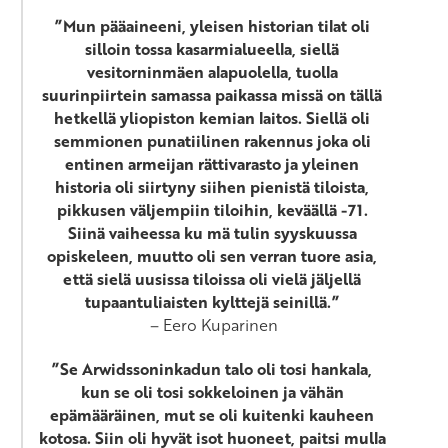
”Mun pääaineeni, yleisen historian tilat oli
silloin tossa kasarmialueella, siellä
vesitorninmäen alapuolella, tuolla
suurinpiirtein samassa paikassa missä on tällä
hetkellä yliopiston kemian laitos. Siellä oli
semmionen punatiilinen rakennus joka oli
entinen armeijan rättivarasto ja yleinen
historia oli siirtyny siihen pienistä tiloista,
pikkusen väljempiin tiloihin, keväällä -71.
Siinä vaiheessa ku mä tulin syyskuussa
opiskeleen, muutto oli sen verran tuore asia,
että sielä uusissa tiloissa oli vielä jäljellä
tupaantuliaisten kylttejä seinillä.”
– Eero Kuparinen
”Se Arwidssoninkadun talo oli tosi hankala,
kun se oli tosi sokkeloinen ja vähän
epämääräinen, mut se oli kuitenki kauheen
kotosa. Siin oli hyvät isot huoneet, paitsi mulla