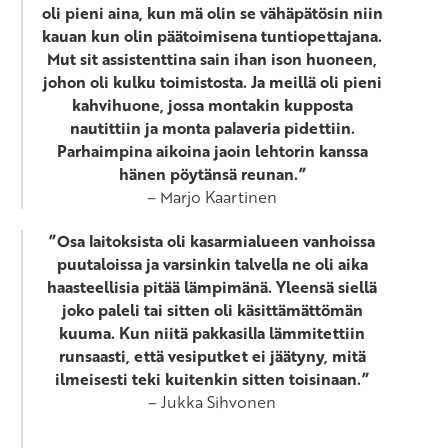
oli pieni aina, kun mä olin se vähäpätösin niin
kauan kun olin päätoimisena tuntiopettajana.
Mut sit assistenttina sain ihan ison huoneen,
johon oli kulku toimistosta. Ja meillä oli pieni
kahvihuone, jossa montakin kupposta
nautittiin ja monta palaveria pidettiin.
Parhaimpina aikoina jaoin lehtorin kanssa
hänen pöytänsä reunan.”
– Marjo Kaartinen
”Osa laitoksista oli kasarmialueen vanhoissa
puutaloissa ja varsinkin talvella ne oli aika
haasteellisia pitää lämpimänä. Yleensä siellä
joko paleli tai sitten oli käsittämättömän
kuuma. Kun niitä pakkasilla lämmitettiin
runsaasti, että vesiputket ei jäätyny, mitä
ilmeisesti teki kuitenkin sitten toisinaan.”
– Jukka Sihvonen