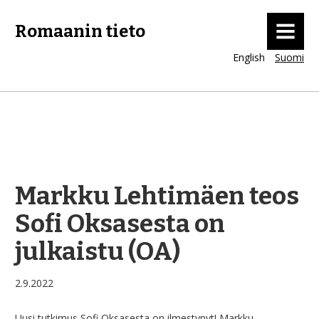
MENU
Romaanin tieto
English
Suomi
Markku Lehtimäen teos
Sofi Oksasesta on
julkaistu (OA)
2.9.2022
Uusi tutkimus Sofi Oksasesta on ilmestynyt! Markku