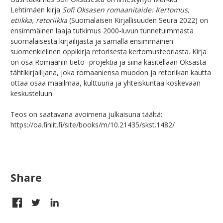
Lehtimäen kirja
Sofi Oksasen romaanitaide: Kertomus,
etiikka, retoriikka
(Suomalaisen Kirjallisuuden Seura 2022) on
ensimmäinen laaja tutkimus 2000-luvun tunnetuimmasta
suomalaisesta kirjailijasta ja samalla ensimmäinen
suomenkielinen oppikirja retorisesta kertomusteoriasta. Kirja
on osa Romaanin tieto -projektia ja siinä käsitellään Oksasta
tähtikirjailijana, joka romaaniensa muodon ja retoriikan kautta
ottaa osaa maailmaa, kulttuuria ja yhteiskuntaa koskevaan
keskusteluun.
Teos on saatavana avoimena julkaisuna täältä:
https://oa.finlit.fi/site/books/m/10.21435/skst.1482/
Share