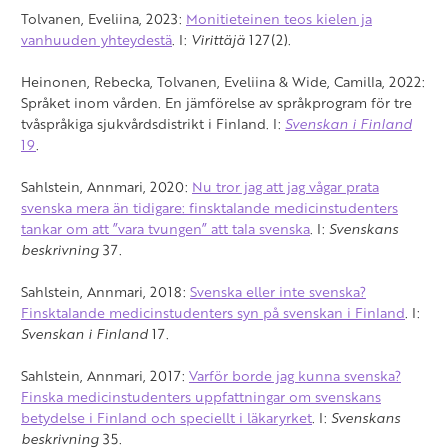
Tolvanen, Eveliina, 2023:
Monitieteinen teos kielen ja
vanhuuden yhteydestä
. I:
Virittäjä
127(2).
Heinonen, Rebecka, Tolvanen, Eveliina & Wide, Camilla, 2022:
Språket inom vården. En jämförelse av språkprogram för tre
tvåspråkiga sjukvårdsdistrikt i Finland. I:
Svenskan i Finland
19
.
Sahlstein, Annmari, 2020:
Nu tror jag att jag vågar prata
svenska mera än tidigare: finsktalande medicinstudenters
tankar om att ”vara tvungen” att tala svenska
. I:
Svenskans
beskrivning
37.
Sahlstein, Annmari, 2018:
Svenska eller inte svenska?
Finsktalande medicinstudenters syn på svenskan i Finland
. I:
Svenskan i Finland
17.
Sahlstein, Annmari, 2017:
Varför borde jag kunna svenska?
Finska medicinstudenters uppfattningar om svenskans
betydelse i Finland och speciellt i läkaryrket
. I:
Svenskans
beskrivning
35.