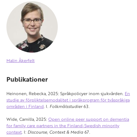
Malin Åkerfelt
Publikationer
Heinonen, Rebecka, 2025: Språkpolicyer inom sjukvården.
En
studie av förpliktelsemodalitet i språkprogram för tvåspråkiga
områden i Finland
. I.
Folkmålsstudier
63.
Wide, Camilla, 2025:
Open online peer support on dementia
for family care partners in the Finland-Swedish minority
context
. I:
Discourse, Context & Media
67.