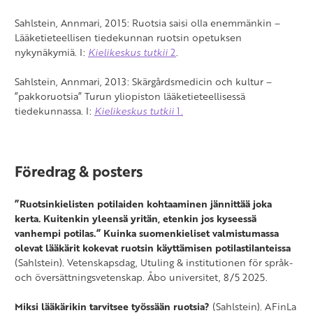
Sahlstein, Annmari, 2015: Ruotsia saisi olla enemmänkin –
Lääketieteellisen tiedekunnan ruotsin opetuksen
nykynäkymiä. I:
Kielikeskus tutkii
2
.
Sahlstein, Annmari, 2013: Skärgårdsmedicin och kultur –
”pakkoruotsia” Turun yliopiston lääketieteellisessä
tiedekunnassa. I:
Kielikeskus tutkii
1.
Föredrag & posters
”Ruotsinkielisten potilaiden kohtaaminen jännittää joka
kerta. Kuitenkin yleensä yritän, etenkin jos kyseessä
vanhempi potilas.” Kuinka suomenkieliset valmistumassa
olevat lääkärit kokevat ruotsin käyttämisen potilastilanteissa
(Sahlstein). Vetenskapsdag, Utuling & institutionen för språk-
och översättningsvetenskap. Åbo universitet, 8/5 2025.
Miksi lääkärikin tarvitsee työssään ruotsia?
(Sahlstein). AFinLa