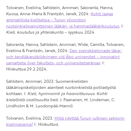
Tolvanen, Eveliina, Sahlstein, Annmari, Saloranta, Hanna,
Kuosa, Anne-Maria & Frantzén, Janek, 2024:
Kohti laajaa
ammatillista kielitaitoa – Turun yliopiston
ruotsinkielipainotteinen lääkäri- ja hammaslääkärikoulutus
. I:
Kieli, koulutus ja yhteiskunta
– syyskuu 2024.
Saloranta, Hanna, Sahlstein, Annmari, Wide, Camilla, Tolvanen,
Eveliina & Frantzén, Janek, 2024:
Den svenskbetonade läkar-
och tandläkarutbildningen vid Åbo universitet – innovativt
samarbete över fakultets- och universitetsgränser
. I:
Hiiskuttua 29.2.2024.
Sahlstein, Annmari, 2023: Suomenkielisten
lääkäriopiskelijoiden asenteet ruotsinkielistä potilastyötä
kohtaan. I:
Kieli, hyvinvointi ja haavoittuvuus: Kohti
kielellistä osallisuutta
(red. J. Paananen, M. Lindeman, C.
Lindholm & M. Luodonpää-Manni).
Tolvanen, Eveliina, 2023:
Miltä näyttää Turun julkisen sektorin
kielimaisema?
I:
Hiiskuttua
.