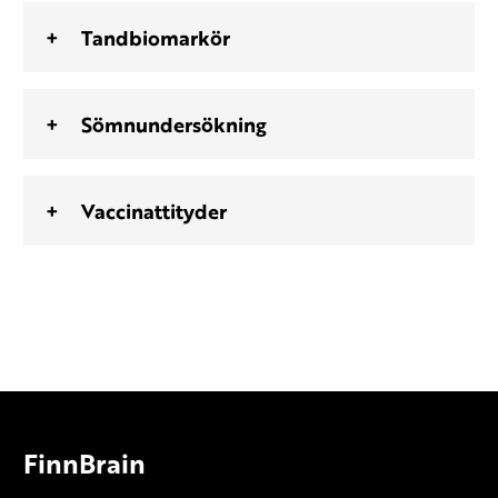
Tandbiomarkör
Sömnundersökning
Vaccinattityder
FinnBrain