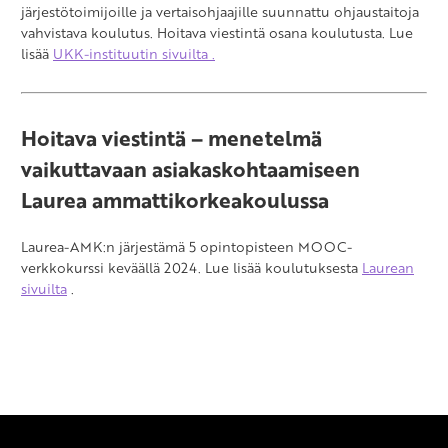
järjestötoimijoille ja vertaisohjaajille suunnattu ohjaustaitoja
vahvistava koulutus. Hoitava viestintä osana koulutusta. Lue
lisää
UKK-instituutin sivuilta .
Hoitava viestintä – menetelmä
vaikuttavaan asiakaskohtaamiseen
Laurea ammattikorkeakoulussa
Laurea-AMK:n järjestämä 5 opintopisteen MOOC-
verkkokurssi keväällä 2024. Lue lisää koulutuksesta
Laurean
sivuilta
.