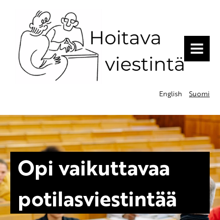
MENU
English
Suomi
Opi vaikuttavaa
potilasviestintää