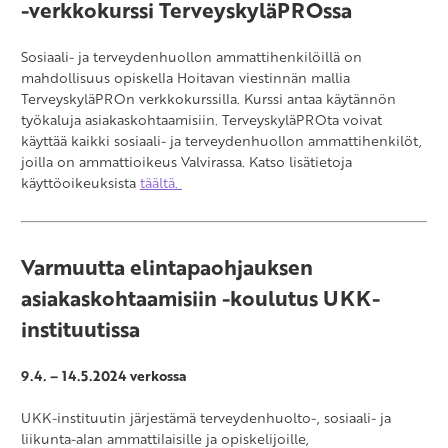
-verkkokurssi TerveyskyläPROssa
Sosiaali- ja terveydenhuollon ammattihenkilöillä on
mahdollisuus opiskella Hoitavan viestinnän mallia
TerveyskyläPROn verkkokurssilla. Kurssi antaa käytännön
työkaluja asiakaskohtaamisiin. TerveyskyläPROta voivat
käyttää kaikki sosiaali- ja terveydenhuollon ammattihenkilöt,
joilla on ammattioikeus Valvirassa. Katso lisätietoja
käyttöoikeuksista
täältä.
Varmuutta elintapaohjauksen
asiakaskohtaamisiin -koulutus UKK-
instituutissa
9.4. – 14.5.2024 verkossa
UKK-instituutin järjestämä terveydenhuolto-, sosiaali- ja
liikunta-alan ammattilaisille ja opiskelijoille,