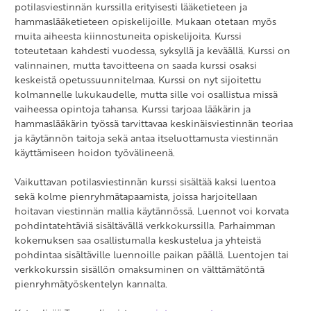
potilasviestinnän kurssilla erityisesti lääketieteen ja
hammaslääketieteen opiskelijoille. Mukaan otetaan myös
muita aiheesta kiinnostuneita opiskelijoita. Kurssi
toteutetaan kahdesti vuodessa, syksyllä ja keväällä. Kurssi on
valinnainen, mutta tavoitteena on saada kurssi osaksi
keskeistä opetussuunnitelmaa. Kurssi on nyt sijoitettu
kolmannelle lukukaudelle, mutta sille voi osallistua missä
vaiheessa opintoja tahansa. Kurssi tarjoaa lääkärin ja
hammaslääkärin työssä tarvittavaa keskinäisviestinnän teoriaa
ja käytännön taitoja sekä antaa itseluottamusta viestinnän
käyttämiseen hoidon työvälineenä.
Vaikuttavan potilasviestinnän kurssi sisältää kaksi luentoa
sekä kolme pienryhmätapaamista, joissa harjoitellaan
hoitavan viestinnän mallia käytännössä. Luennot voi korvata
pohdintatehtäviä sisältävällä verkkokurssilla. Parhaimman
kokemuksen saa osallistumalla keskustelua ja yhteistä
pohdintaa sisältäville luennoille paikan päällä. Luentojen tai
verkkokurssin sisällön omaksuminen on välttämätöntä
pienryhmätyöskentelyn kannalta.