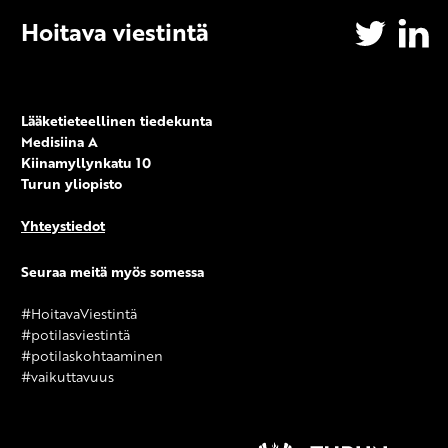
Hoitava viestintä
Twitter
Li
Lääketieteellinen tiedekunta
Medisiina A
Kiinamyllynkatu 10
Turun yliopisto
Yhteystiedot
Seuraa meitä myös somessa
#HoitavaViestintä
#potilasviestintä
#potilaskohtaaminen
#vaikuttavuus