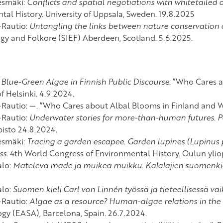
esmäki:
Conflicts and spatial negotiations with whitetailed 
al History. University of Uppsala, Sweden. 19.8.2025
-Rautio:
Untangling the links between nature conservation a
gy and Folkore (SIEF) Aberdeen, Scotland. 5.6.2025.
:
Blue-Green Algae in Finnish Public Discourse
. ”Who Cares 
of Helsinki. 4.9.2024.
-Rautio: —. ”Who Cares about Albal Blooms in Finland and Wh
-Rautio:
Underwater stories for more-than-human futures. P
isto 24.8.2024.
esmäki:
Tracing a garden escapee. Garden lupines (Lupinus p
ss
. 4th World Congress of Environmental History. Oulun yliop
alo:
Mateleva made ja muikea muikku. Kalalajien suomenkie
alo:
Suomen kieli Carl von Linnén työssä ja tieteellisessä vai
-Rautio:
Algae as a resource? Human-algae relations in the 
gy (EASA), Barcelona, Spain. 26.7.2024.