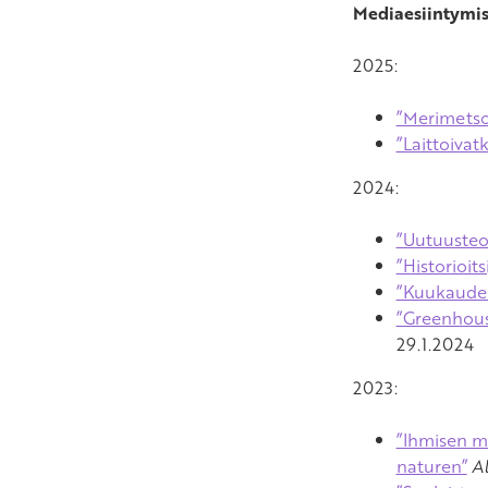
Mediaesiintymis
2025:
”Merimetso
”Laittoivat
2024:
”Uutuusteo
”Historioits
”Kuukauden 
”Greenhouse
29.1.2024
2023:
”Ihmisen m
naturen”
A