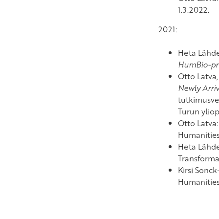
1.3.2022.
2021:
Heta Lähd
HumBio-pro
Otto Latva,
Newly Arri
tutkimusve
Turun yliop
Otto Latva
Humanities
Heta Lähd
Transforma
Kirsi Sonck
Humanities