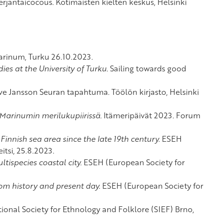
Perjantaicocous. Kotimaisten kielten keskus, Helsinki
rinum, Turku 26.10.2023.
ies at the University of Turku
. Sailing towards good
e Jansson Seuran tapahtuma. Töölön kirjasto, Helsinki
 Marinumin merilukupiirissä
. Itämeripäivät 2023. Forum
innish sea area since the late 19th century.
ESEH
itsi, 25.8.2023.
tispecies coastal city.
ESEH (European Society for
rom history and present
day.
ESEH (European Society for
tional Society for Ethnology and Folklore (SIEF) Brno,