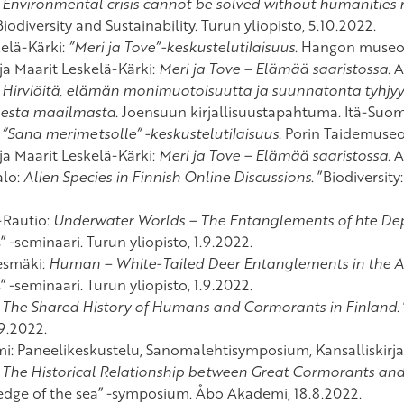
:
Environmental crisis cannot be solved without humanities 
iodiversity and Sustainability. Turun yliopisto, 5.10.2022.
elä-Kärki:
”Meri ja Tove”-keskustelutilaisuus
. Hangon museo,
ja Maarit Leskelä-Kärki:
Meri ja Tove – Elämää saaristossa
. 
:
Hirviöitä, elämän monimuotoisuutta ja suunnatonta tyhjyy
sesta maailmasta
. Joensuun kirjallisuustapahtuma. Itä-Suom
:
”Sana merimetsolle” -keskustelutilaisuus
. Porin Taidemuseo,
ja Maarit Leskelä-Kärki:
Meri ja Tove – Elämää saaristossa
. 
alo:
Alien Species in Finnish Online Discussions
. ”Biodiversit
-Rautio:
Underwater Worlds – The Entanglements of hte Dep
 -seminaari. Turun yliopisto, 1.9.2022.
esmäki:
Human – White-Tailed Deer Entanglements in the A
 -seminaari. Turun yliopisto, 1.9.2022.
:
The Shared History of Humans and Cormorants in Finland
.
.9.2022.
i: Paneelikeskustelu, Sanomalehtisymposium, Kansalliskirja
:
The Historical Relationship between Great Cormorants an
dge of the sea” -symposium. Åbo Akademi, 18.8.2022.