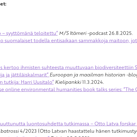
et:
 – syyttömänä teloitettu”
M/S Itämeri
-podcast 26.8.2025.
ko suomalaiset todella entisaikaan sammakkoja maitoon, jott
s kertoo ihmisten suhteesta muuttuvaan biodiversiteettiin
ija ja jättiläiskalmarit”
Euroopan ja maailman historian -blo
tutkija: Harri Uusitalo”
Kielipankki
11.3.2024.
 online environmental humanities book talks series: ”The Gi
uuttunutta luontosuhdetta tutkimassa – Otto Latva forskar i
lbatrossi
4/2023 (Otto Latvan haastattelu hänen tutkimusty