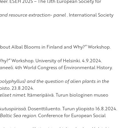
deer
. ESEH 2025 – The 13th European Society for
nd resource extraction- panel .
International Society
about Albal Blooms in Finland and Why?” Workshop.
y?” Workshop. University of Helsinki. 4.9.2024.
aneeli.
4th World Congress of Environmental History.
olyphyllus) and the question of alien plants in the
isto. 23.8.2024.
liset nimet
. Itämeripäivä. Turun biologinen museo
kutuspiirissä.
Dosenttiluento. Turun yliopisto 16.8.2024.
Baltic Sea region
. Conference for European Social