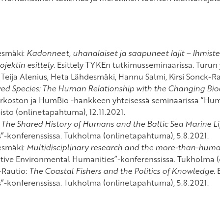
esmäki:
Kadonneet, uhanalaiset ja saapuneet lajit – Ihmist
jektin esittely
. Esittely TYKEn tutkimusseminaarissa. Turun yl
 Teija Alenius, Heta Lähdesmäki, Hannu Salmi, Kirsi Sonck-Rau
ved Species: The Human Relationship with the Changing Biodi
rkoston ja HumBio -hankkeen yhteisessä seminaarissa ”Hum
isto (onlinetapahtuma), 12.11.2021.
:
The Shared History of Humans and the Baltic Sea Marine Li
”-konferenssissa. Tukholma (onlinetapahtuma), 5.8.2021.
esmäki:
Multidisciplinary research and the more-than-human h
tive Environmental Humanities”-konferenssissa. Tukholma (
-Rautio:
The Coastal Fishers and the Politics of Knowledge
.
”-konferenssissa. Tukholma (onlinetapahtuma), 5.8.2021.