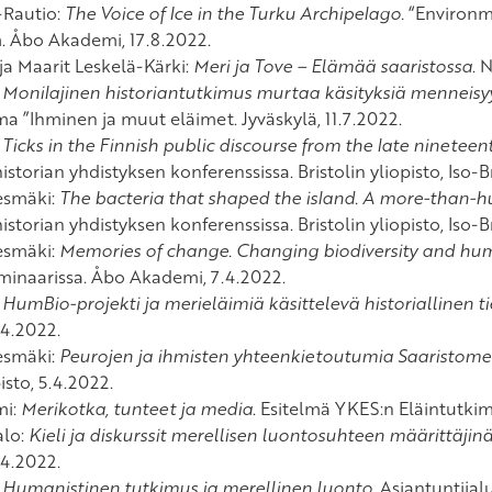
-Rautio:
The Voice of Ice in the Turku Archipelago.
“Environm
 Åbo Akademi, 17.8.2022.
ja Maarit Leskelä-Kärki:
Meri ja Tove – Elämää saaristossa
. 
:
Monilajinen historiantutkimus murtaa käsityksiä menneisy
 ”Ihminen ja muut eläimet. Jyväskylä, 11.7.2022.
:
Ticks in the Finnish public discourse from the late nineteen
storian yhdistyksen konferenssissa. Bristolin yliopisto, Iso-B
esmäki:
The bacteria that shaped the island. A more-than-hum
storian yhdistyksen konferenssissa. Bristolin yliopisto, Iso-B
esmäki:
Memories of change. Changing biodiversity and huma
minaarissa. Åbo Akademi, 7.4.2022.
:
HumBio-projekti ja merieläimiä käsittelevä historiallinen t
.4.2022.
esmäki:
Peurojen ja ihmisten yhteenkietoutumia Saaristome
isto, 5.4.2022.
mi:
Merikotka, tunteet ja media
. Esitelmä YKES:n Eläintutkim
alo:
Kieli ja diskurssit merellisen luontosuhteen määrittäjin
.4.2022.
:
Humanistinen tutkimus ja merellinen luonto
. Asiantuntija