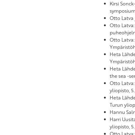
Kirsi Sonck
symposium.
Otto Latva 
Otto Latva
puheohjelma
Otto Latva
Ympäristöhi
Heta Lähd
Ympäristöhi
Heta Lähd
the sea -se
Otto Latva
yliopisto, 5
Heta Lähd
Turun yliop
Hannu Sal
Harri Uusit
yliopisto, 5
Otto Latva