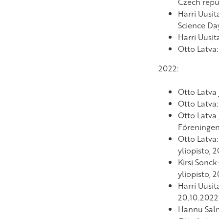
Czech repub
Harri Uusit
Science Day
Harri Uusit
Otto Latva
2022:
Otto Latva 
Otto Latva
Otto Latva 
Föreningen 
Otto Latva
yliopisto, 
Kirsi Sonck
yliopisto, 
Harri Uusit
20.10.2022
Hannu Sal