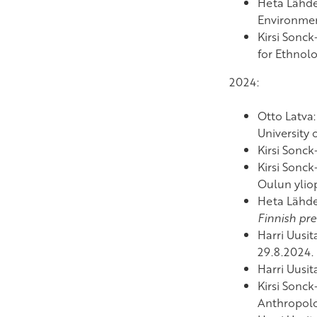
Heta Lähd
Environment
Kirsi Sonck
for Ethnolo
2024:
Otto Latva
University 
Kirsi Sonck
Kirsi Sonck
Oulun yliop
Heta Lähd
Finnish pre
Harri Uusit
29.8.2024.
Harri Uusit
Kirsi Sonck
Anthropolo