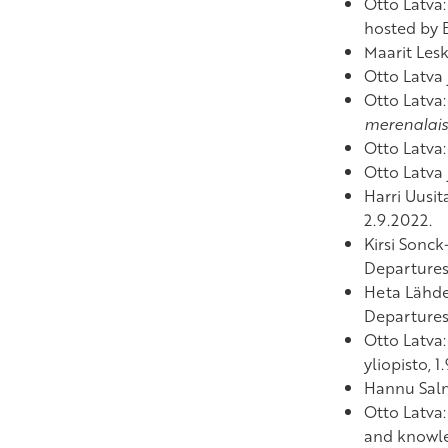
Otto Latva
hosted by B
Maarit Lesk
Otto Latva 
Otto Latva
merenalai
Otto Latva
Otto Latva 
Harri Uusit
2.9.2022.
Kirsi Sonck
Departures”
Heta Lähd
Departures”
Otto Latva
yliopisto, 1
Hannu Salm
Otto Latva
and knowle