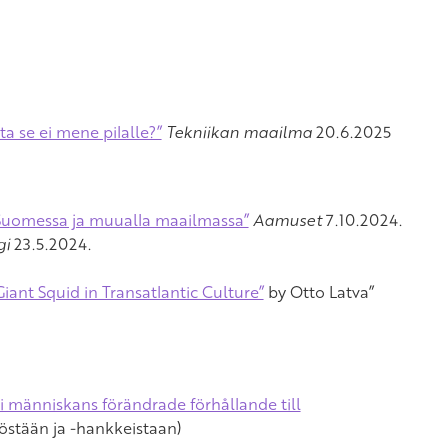
a se ei mene pilalle?”
Tekniikan maailma
20.6.2025
 Suomessa ja muualla maailmassa”
Aamuset
7.10.2024.
gi
23.5.2024.
ant Squid in Transatlantic Culture”
by Otto Latva”
 människans förändrade förhållande till
östään ja -hankkeistaan)