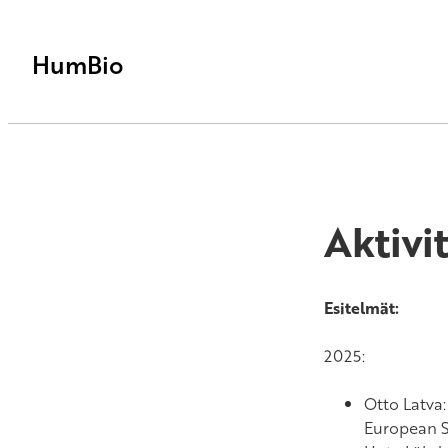
HumBio
Aktivit
Esitelmät:
2025:
Otto Latva
European So