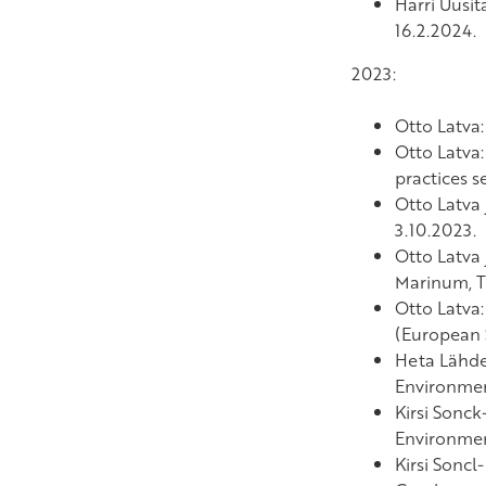
Harri Uusit
16.2.2024.
2023:
Otto Latva
Otto Latva
practices 
Otto Latva 
3.10.2023.
Otto Latva 
Marinum, Tu
Otto Latva:
(European S
Heta Lähd
Environment
Kirsi Sonck
Environment
Kirsi Soncl