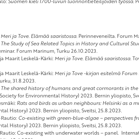
alo:
Suomen kieli 1700-luvun luonnontieteilijöiden työssä
. 
:
Meri ja Tove
. Elämää saaristossa.
Perinneveneilta. Forum Ma
:
The Study of Sea Related Topics in History and Cultural Stud
seminar. Forum Marinum, Turku 26.10.2023.
ja Maarit Leskelä-Kärki:
Meri ja Tove
. Elämää saaristossa.
Tov
ja Maarit Leskelä-Kärki:
Meri ja Tove -kirjan esitelmä Forum
rku, 31.8.2023.
The shared history of humans and great cormorants in the F
ociety for Environmental History) 2023. Bernin yliopisto, Sve
esmäki:
Rats and birds as urban neighbours: Helsinki as a mul
al History) 2023. Bernin yliopisto, Sveitsi, 25.8.2023.
-Rautio:
Co-existing with green-blue-algae – perspectives f
al History) 2023. Bernin yliopisto, Sveitsi, 25.8.2023.
-Rautio: Co-existing with underwater worlds – panel. Interna