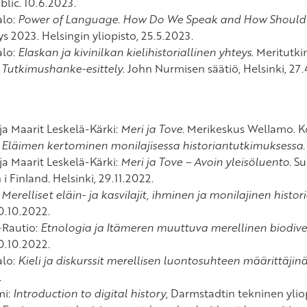
lic. 10.6.2023.
alo:
Power of Language. How Do We Speak and How Should
s 2023. Helsingin yliopisto, 25.5.2023.
alo:
Elaskan ja kivinilkan kielihistoriallinen yhteys
. Meritutki
:
Tutkimushanke-esittely
. John Nurmisen säätiö, Helsinki, 27.
ja Maarit Leskelä-Kärki:
Meri ja Tove
. Merikeskus Wellamo. Ko
:
Eläimen kertominen monilajisessa historiantutkimuksessa
ja Maarit Leskelä-Kärki:
Meri ja Tove – Avoin yleisöluento
. S
i Finland. Helsinki, 29.11.2022.
:
Merelliset eläin- ja kasvilajit, ihminen ja monilajinen histo
20.10.2022.
-Rautio:
Etnologia ja Itämeren muuttuva merellinen biodiver
20.10.2022.
alo:
Kieli ja diskurssit merellisen luontosuhteen määrittäjin
.
mi:
Introduction to digital history
, Darmstadtin tekninen ylio