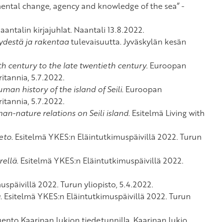
ental change, agency and knowledge of the sea” -
Naantalin kirjajuhlat. Naantali 13.8.2022.
ydestä ja rakentaa
tulevaisuutta. Jyväskylän kesän
th century to the late twentieth century
. Euroopan
ritannia, 5.7.2022.
an history of the island of Seili
. Euroopan
ritannia, 5.7.2022.
n-nature relations on Seili island
. Esitelmä Living with
ieto
. Esitelmä YKES:n Eläintutkimuspäivillä 2022. Turun
rellä
. Esitelmä YKES:n Eläintutkimuspäivillä 2022.
uspäivillä 2022. Turun yliopisto, 5.4.2022.
ä
. Esitelmä YKES:n Eläintutkimuspäivillä 2022. Turun
luento Kaarinan lukion tiedetunnilla. Kaarinan lukio,