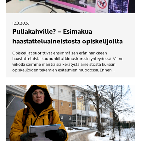
12.3.2026
Pullakahville? – Esimakua
haastatteluaineistosta opiskelijoilta
Opiskelijat suorittivat ensimmäisen erän hankkeen
haastatteluista kaupunkitutkimuskurssin yhteydessä. Viime
viikolla saimme maistiaisia kerätystä aineistosta kurssin
opiskelijoiden tekemien esitelmien muodossa. Ennen...