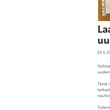
La
uu
23.4.2
Vallit
uudenl
Tässä 
tarkas
nauhoi
Tutkim