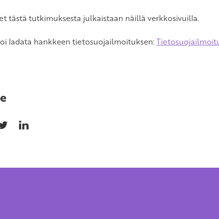
t tästä tutkimuksesta julkaistaan näillä verkkosivuilla.
voi ladata hankkeen tietosuojailmoituksen:
Tietosuojailmoi
e