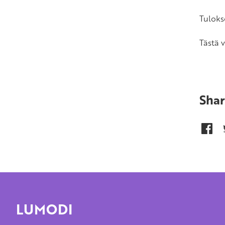
Tulokse
Tästä 
Shar
LUMODI