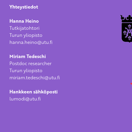
Yhteystiedot
Hanna Heino
Tutkijatohtori
Turun yliopisto
hanna.heino@utu.fi
Miriam Tedeschi
Postdoc researcher
Turun yliopisto
miriam.tedeschi@utu.fi
Hankkeen sähköposti
lumodi@utu.fi