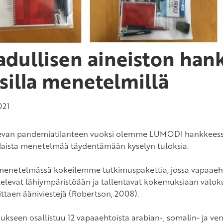
adullisen aineiston han
silla menetelmillä
021
sevan pandemiatilanteen vuoksi olemme LUMODI hankkeessa
aista menetelmää täydentämään kyselyn tuloksia.
menetelmässä kokeilemme tutkimuspakettia, jossa vapaaehto
televat lähiympäristöään ja tallentavat kokemuksiaan valokuva
ttaen ääniviestejä (Robertson, 2008).
ukseen osallistuu 12 vapaaehtoista arabian-, somalin- ja venä