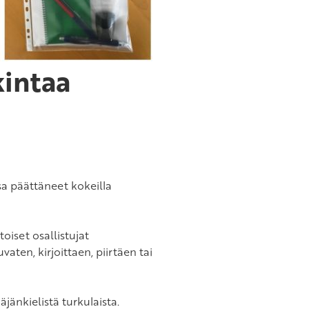
kintaa
 päättäneet kokeilla
iset osallistujat
ten, kirjoittaen, piirtäen tai
jänkielistä turkulaista.