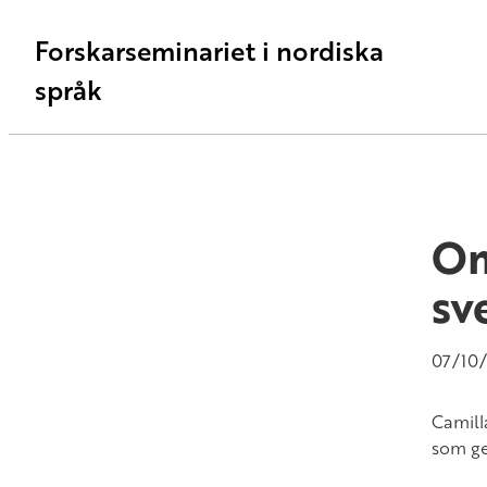
Forskarseminariet i nordiska
språk
Om
sv
07/10
Camill
som ges