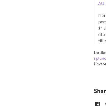
Att
Nä
pers
är 
uttr
till
I arti
i plur
(Riksb
Shar