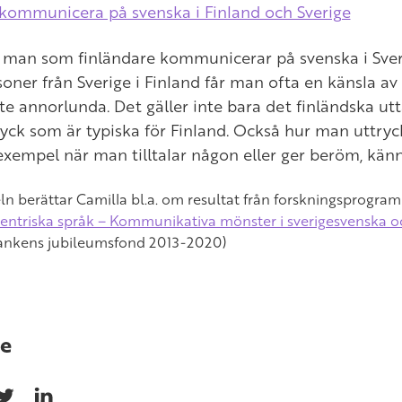
 kommunicera på svenska i Finland och Sverige
r man som finländare kommunicerar på svenska i Sver
oner från Sverige i Finland får man ofta en känsla av
lite annorlunda. Det gäller inte bara det finländska u
yck som är typiska för Finland. Också hur man uttryc
 exempel när man tilltalar någon eller ger beröm, kän
keln berättar Camilla bl.a. om resultat från forskningsprogr
icentriska språk – Kommunikativa mönster i sverigesvenska o
ankens jubileumsfond 2013-2020)
e