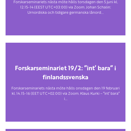
Forskarseminariets nästa möte hålls torsdagen den 5 juni kl.
12.15-14 (EEST UTC+03:00) via Zoom. Johan Schalin:
Urnordiska och tidigare germanska lånord...
Forskarseminariet 19/2: ”int’ bara” i
finlandssvenska
Forskarseminariets nästa möte hålls onsdagen den 19 februari
kl. 14.15-16 (EET UTC+02:00) via Zoom. Klaus Kurki – ”int’ bara”
i...