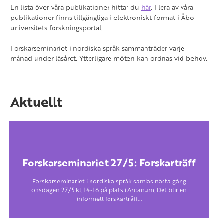
En lista över våra publikationer hittar du
här
. Flera av våra
publikationer finns tillgängliga i elektroniskt format i Åbo
universitets forskningsportal.
Forskarseminariet i nordiska språk sammanträder varje
månad under läsåret. Ytterligare möten kan ordnas vid behov.
Aktuellt
Forskarseminariet 27/5: Forskarträff
Forskarseminariet i nordiska språk samlas nästa gång
onsdagen 27/5 kl. 14-16 på plats i Arcanum. Det blir en
informell forskarträff...