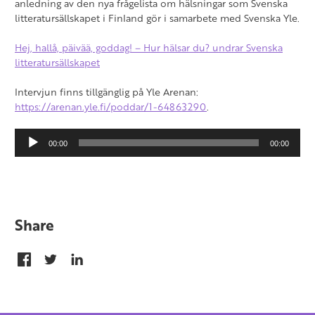
anledning av den nya frågelista om hälsningar som Svenska
litteratursällskapet i Finland gör i samarbete med Svenska Yle.
Hej, hallå, päivää, goddag! – Hur hälsar du? undrar Svenska
litteratursällskapet
Intervjun finns tillgänglig på Yle Arenan:
https://arenan.yle.fi/poddar/1-64863290
.
Audio
00:00
00:00
Player
Share