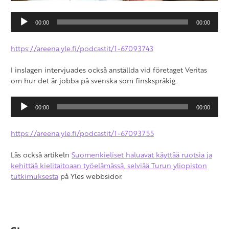
Audio
00:00
00:00
Player
https://areena.yle.fi/podcastit/1-67093743
I inslagen intervjuades också anställda vid företaget Veritas
om hur det är jobba på svenska som finskspråkig.
Audio
00:00
00:00
Player
https://areena.yle.fi/podcastit/1-67093755
Läs också artikeln
Suomenkieliset haluavat käyttää ruotsia ja
kehittää kielitaitoaan työelämässä, selviää Turun yliopiston
tutkimuksesta
på Yles webbsidor.