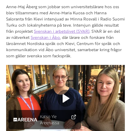
Anne-Maj Åberg som jobbar som universitetslärare hos oss
blev tillsammans med Anne-Maria Kuosa och Hanna
Saloranta från Kievi intervjuad av Minna Rosvall i Radio Suomi
Turku och lokalnyheterna på teve. Intervjun gällde resultat
från projektet
Svenskan i arbetslivet (SVAR)
. SVAR är en del
av nätverket
Svenskan i Åbo
, där lärare och forskare från
läroämnet Nordiska språk och Kievi, Centrum för språk och
kommunikation vid Åbo universitet, samarbetar kring frågor
som gäller svenska som fackspråk.
Videosoitin
Katso Yle
Areenassa