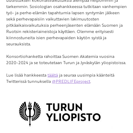
uudistuksen kokonaisvaikutuksia aiempaa helpommin ja
tarkemmin. Sosiologian osahankkeessa tutkitaan vanhempien
työ- ja perhe-elämän tapahtumia lapsen syntymän jälkeen
sekä perhevapaisiin vaikuttavien lakimuutosten
pitkäaikaisvaikutuksia perheenjäsenten elämään Suomen ja
Ruotsin rekisteriaineistoja käyttäen. Olemme erityisesti
kiinnostuneita isien perhevapaiden käytön syistä ja
seurauksista.
Konsortiohanketta rahoittaa Suomen Akatemia vuosina
2020-2024 ja se toteutetaan Turun ja Jyväskylän yliopistoissa.
Lue lisää hankkeesta
täältä
ja seuraa uusimpia käänteitä
Twitterissä tunnuksella
@PREDLIFEproject
.