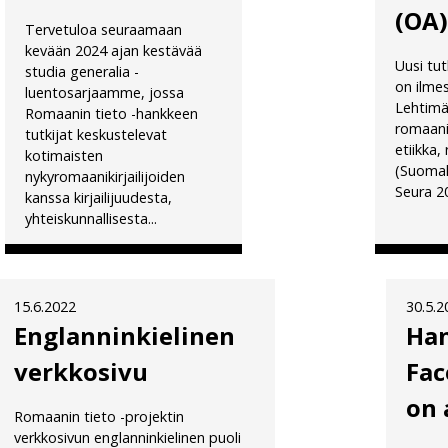
(OA
Tervetuloa seuraamaan
kevään 2024 ajan kestävää
Uusi tu
studia generalia -
on ilme
luentosarjaamme, jossa
Lehtimä
Romaanin tieto -hankkeen
romaani
tutkijat keskustelevat
etiikka, 
kotimaisten
(Suomala
nykyromaanikirjailijoiden
Seura 20
kanssa kirjailijuudesta,
yhteiskunnallisesta...
15.6.2022
30.5.2
Englanninkielinen
Ha
verkkosivu
Fac
on 
Romaanin tieto -projektin
verkkosivun englanninkielinen puoli