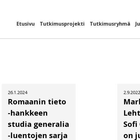
Etusivu
Tutkimusprojekti
Tutkimusryhmä
J
26.1.2024
2.9.202
Romaanin tieto
Mar
-hankkeen
Leh
studia generalia
Sofi
-luentojen sarja
on j