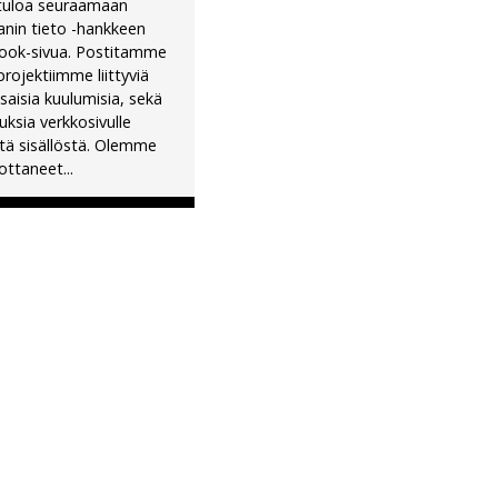
tuloa seuraamaan
nin tieto -hankkeen
ook-sivua. Postitamme
projektiimme liittyviä
saisia kuulumisia, sekä
uksia verkkosivulle
stä sisällöstä. Olemme
ttaneet...