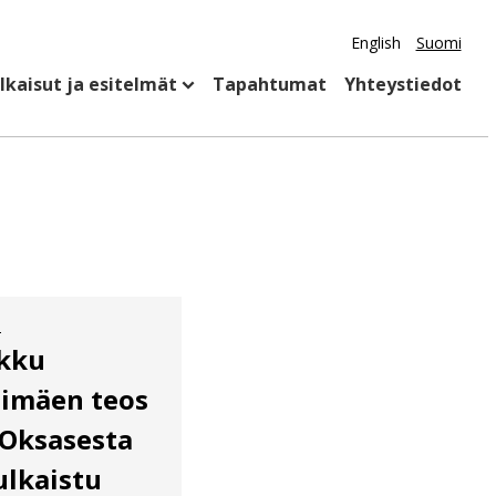
English
Suomi
ulkaisut ja esitelmät
Tapahtumat
Yhteystiedot
2
kku
timäen teos
 Oksasesta
ulkaistu