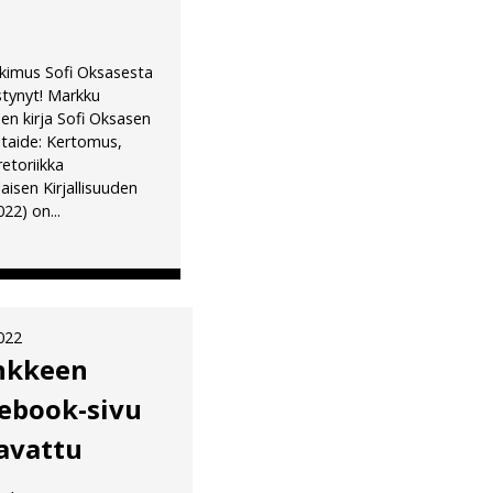
)
tkimus Sofi Oksasesta
stynyt! Markku
en kirja Sofi Oksasen
taide: Kertomus,
retoriikka
isen Kirjallisuuden
22) on...
022
nkkeen
ebook-sivu
avattu