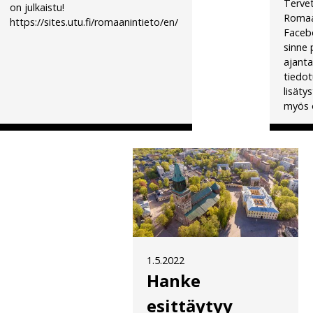
Terve
on julkaistu!
Romaa
https://sites.utu.fi/romaanintieto/en/
Faceb
sinne 
ajanta
tiedot
lisäty
myös o
1.5.2022
Hanke
esittäytyy