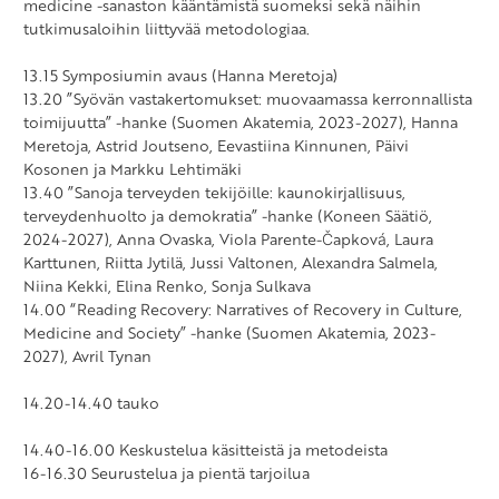
medicine -sanaston kääntämistä suomeksi sekä näihin
tutkimusaloihin liittyvää metodologiaa.
13.15 Symposiumin avaus (Hanna Meretoja)
13.20 ”Syövän vastakertomukset: muovaamassa kerronnallista
toimijuutta” -hanke (Suomen Akatemia, 2023-2027), Hanna
Meretoja, Astrid Joutseno, Eevastiina Kinnunen, Päivi
Kosonen ja Markku Lehtimäki
13.40 ”Sanoja terveyden tekijöille: kaunokirjallisuus,
terveydenhuolto ja demokratia” -hanke (Koneen Säätiö,
2024-2027), Anna Ovaska, Viola Parente-Čapková, Laura
Karttunen, Riitta Jytilä, Jussi Valtonen, Alexandra Salmela,
Niina Kekki, Elina Renko, Sonja Sulkava
14.00 “Reading Recovery: Narratives of Recovery in Culture,
Medicine and Society” -hanke (Suomen Akatemia, 2023-
2027), Avril Tynan
14.20-14.40 tauko
14.40-16.00 Keskustelua käsitteistä ja metodeista
16-16.30 Seurustelua ja pientä tarjoilua