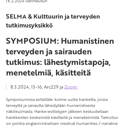
16.2.2024
lianmeutufi
SELMA & Kulttuurin ja terveyden
tutkimusyksikkö
SYMPOSIUM: Humanistinen
terveyden ja sairauden
tutkimus: lähestymistapoja,
menetelmiä, käsitteitä
8.3.2024, 13-16, Arc229 ja
Zoom
Symposiumissa esitellään kolme uutta hanketta, joissa
terveyttä ja sairautta lähestytään humanistisesta
näkökulmasta. Hanke-esittelyjen jälkeen keskustellaan
hankkeiden keskeisistä käsitteitä ja menetelmistä. Tarkoitus
on pohtia englanninkielisen medical humanities / narrative