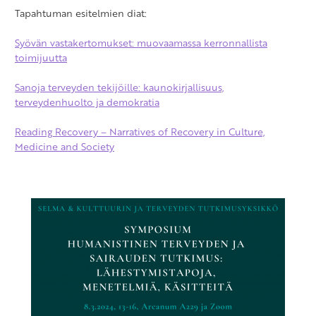
Tapahtuman esitelmien diat:
Syövän vastakertomukset: muovaamassa kerronnallista
toimijuutta
Sanoja terveyden tekijöille: kaunokirjallisuus,
terveydenhuolto ja demokratia
Reading Recovery – Narratives of Recovery in Culture,
Medicine and Society