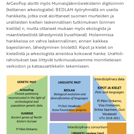
ArGeoPop aloitti myös Muinaisjäännösrekisterin digitoinnin
(keltainen arkeologialle). BEDLAN-työryhmällä on useita
hankkeita, jotka ovat aloittaneet suomen murteiden ja
uralilaisten kielten laskennallisen tutkimuksen (sininen
kielille) n, mutta ottaneet mukaan myös ekologista ja
maantieteellistä lähestymistä (rusehtavat). Molemmissa
hankkeissa on vahva laskennallinen, ennen kaikkea
bayesilainen, lähestyminen (violetti). Kipot ja kielet on
kielellistä ja arkeologista aineistoa kokoavat hanke. UraHoli-
rahoitukset taas liittyvät tutkimusalueemme monitieteisen
verkoston ja katsausartikkelin tekemiseen.