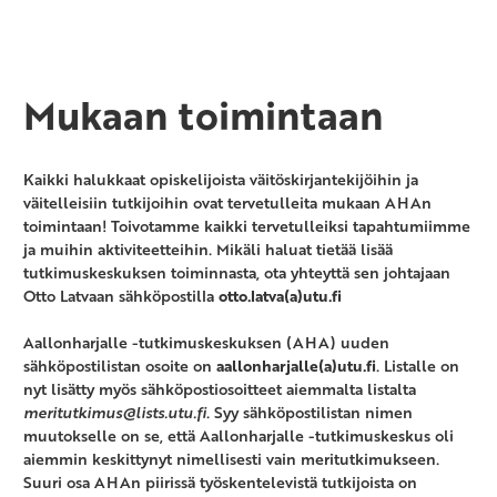
Mukaan toimintaan
Kaikki halukkaat opiskelijoista väitöskirjantekijöihin ja
väitelleisiin tutkijoihin ovat tervetulleita mukaan AHAn
toimintaan! Toivotamme kaikki tervetulleiksi tapahtumiimme
ja muihin aktiviteetteihin. Mikäli haluat tietää lisää
tutkimuskeskuksen toiminnasta, ota yhteyttä sen johtajaan
Otto Latvaan sähköpostilla
otto.latva(a)utu.fi
Aallonharjalle -tutkimuskeskuksen (
AHA
) uuden
sähköpostilistan osoite on
aallonharjalle(a)utu.fi
. Listalle on
nyt lisätty myös sähköpostiosoitteet aiemmalta listalta
meritutkimus@lists.utu.fi
. Syy sähköpostilistan nimen
muutokselle on se, että Aallonharjalle -tutkimuskeskus oli
aiemmin keskittynyt nimellisesti vain meritutkimukseen.
Suuri osa
AHA
n piirissä työskentelevistä tutkijoista on