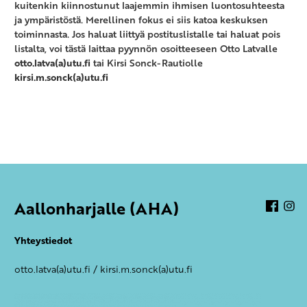
kuitenkin kiinnostunut laajemmin ihmisen luontosuhteesta
ja ympäristöstä. Merellinen fokus ei siis katoa keskuksen
toiminnasta. Jos haluat liittyä postituslistalle tai haluat pois
listalta, voi tästä laittaa pyynnön osoitteeseen Otto Latvalle
otto.latva(a)utu.fi
tai Kirsi Sonck-Rautiolle
kirsi.m.sonck(a)utu.fi
Aallonharjalle (AHA)
Face
In
Yhteystiedot
otto.latva(a)utu.fi / kirsi.m.sonck(a)utu.fi