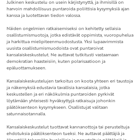
Julkinen keskustelu on usein kärjistynyttä, ja ihmisillä on
harvoin mahdollisuus puntaroida poliittisia kysymyksiä ajan
kanssa ja luotettavan tiedon valossa.
Näiden ongelmien ratkaisemiseksi on kehitetty sellaisia
osallistumismuotoja, jotka edistävät oppimista, vuoropuhelua
ja harkittua mielipiteenmuodostusta. Yksi lupaavimmista
uusista osallistumismuodoista ovat puntaroivat
kansalaiskeskustelut. Ne auttavat tutkitusti vastaamaan
demokratian haasteisiin, kuten polarisaatioon ja
epäluottamukseen.
Kansalaiskeskustelujen tarkoitus on koota yhteen eri taustoja
ja näkemyksiä edustavia tavallisia kansalaisia, jotka
keskustellen ja eri näkökulmia puntaroiden pyrkivät
löytämään yhteisesti hyväksyttyjä ratkaisuja johonkin
päätöksenteon kysymykseen. Osallistujat valitaan
satunnaisotannalla.
Kansalaiskeskustelut tuottavat kannanottoja tai perusteltuja
ehdotuksia päätöksenteon tueksi. Ne auttavat päättäjiä ja
äänestäjiä tekemään huolellisia ja perusteltuja päätöksiä ja