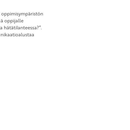
a oppimisympäristön
ä oppijalle
a hätätilanteessa?”.
nikaatioalustaa