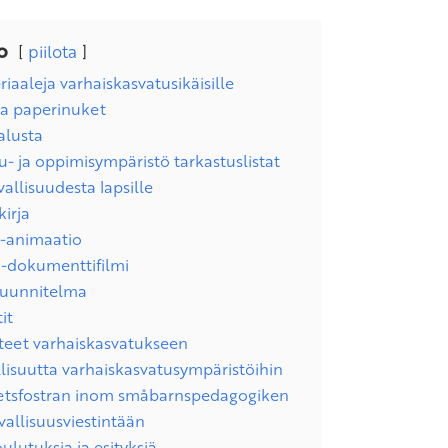
o
piilota
iaaleja varhaiskasvatusikäisille
ja paperinuket
lusta
u- ja oppimisympäristö tarkastuslistat
vallisuudesta lapsille
kirja
 -animaatio
 -dokumenttifilmi
suunnitelma
it
steet varhaiskasvatukseen
allisuutta varhaiskasvatusympäristöihin
hetsfostran inom småbarnspedagogiken
vallisuusviestintään
ulutuksia ja esityksiä