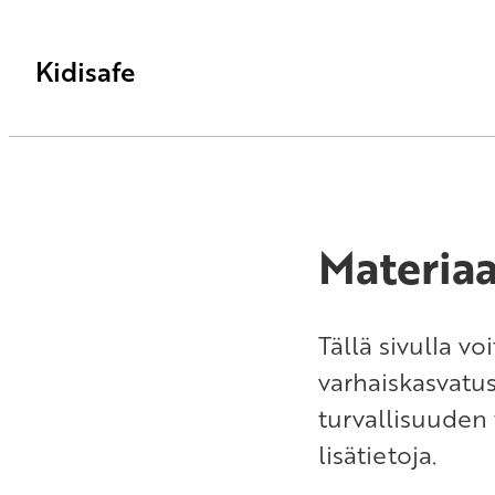
Kidisafe
Materiaa
Tällä sivulla v
varhaiskasvatus
turvallisuuden t
lisätietoja.