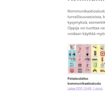
Kommunikaatioalusta
turvallisuusasioissa,
kysymyksiä, esimerkik
Oppija voi tuottaa 
voidaan käyttää myö
Pelastuslaitos
kommunikaatioalusta
Lataa PDF (1MB, 1 sivu)