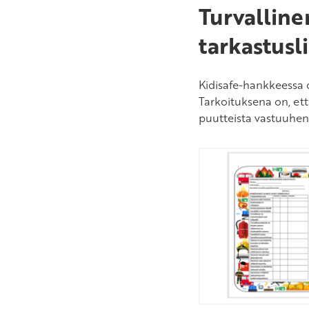
Turvalline
tarkastusli
Kidisafe-hankkeessa o
Tarkoituksena on, että
puutteista vastuuhenk