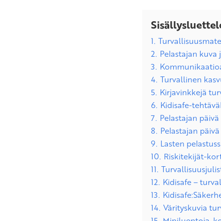
Sisällysluettel
1.
Turvallisuusmater
2.
Pelastajan kuva 
3.
Kommunikaatioa
4.
Turvallinen kasv
5.
Kirjavinkkejä tur
6.
Kidisafe-tehtävä
7.
Pelastajan päivä
8.
Pelastajan päivä
9.
Lasten pelastus
10.
Riskitekijät-kort
11.
Turvallisuusjuli
12.
Kidisafe – turv
13.
Kidisafe:Säker
14.
Värityskuvia tur
15.
Miniluentoja, ko