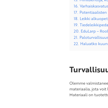
16.
Varhaiskasvatus
17.
Potentiaaliste
18.
Leikki alkuope
19.
Tiedeleikkiped
20.
EduLarp – Rool
21.
Paloturvallisuu
22.
Haluatko kuunn
Turvallisu
Olemme valmistaneet 
materiaalia, jota voi
Materiaali on tuotet