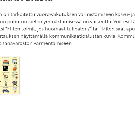
 on tarkoitettu vuorovaikutuksen varmistamiseen kasvu- j
 kun puhutun kielen ymmärtämisessä on vaikeutta. Voit esittä
si ”Miten toimit, jos huomaat tulipalon?” tai ”Miten saat apu
vastauksen näyttämällä kommunikaatioalustan kuvia. Kommu
s sanavaraston varmentamiseen.