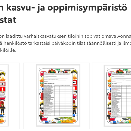
n kasvu- ja oppimisympäristö
stat
n laadittu varhaiskasvatuksen tiloihin sopivat omavalvonnan
 henkilöstö tarkastaisi päiväkodin tilat säännöllisesti ja ilmo
ilöille.