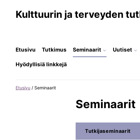
Siirry
sisältöön
Kulttuurin ja terveyden t
Etusivu
Tutkimus
Seminaarit
Uutiset
Hyödyllisiä linkkejä
Etusivu
/
Seminaarit
Seminaarit
Tutkijaseminaarit