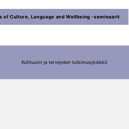
s of Culture, Language and Wellbeing -seminaarit
Kulttuurin ja terveyden tutkimusyksikkö