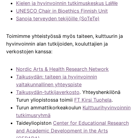
Kielen ja hyvinvoinnin tutkimuskeskus LaWe
UNESCO Chair in Bioethics Finnish Unit
Sanoja terveyden tekijöille (SoTeTe)
Toimimme yhteistyössä myös taiteen, kulttuurin ja
hyvinvoinnin alan tutkijoiden, kouluttajien ja
verkostojen kanssa:
Nordic Arts & Health Research Network
Taikusydän: taiteen ja hyvinvoinnin
valtakunnallinen yhteyspiste
Taikusydän-tutkijaverkosto
. Yhteyshenkilönä
Turun yliopistossa toimii
FT Kirsi Tuohela
.
Turun ammattikorkeakoulun
Kulttuurihyvinvoinnin
tutkimusryhmä
Taideyliopiston
Center for Educational Research
and Academic Development in the Arts