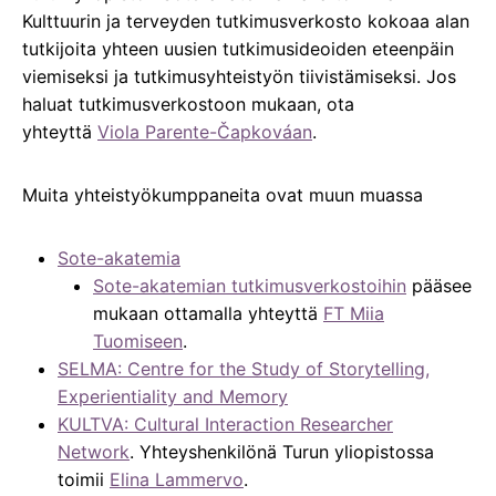
Kulttuurin ja terveyden tutkimusverkosto kokoaa alan
tutkijoita yhteen uusien tutkimusideoiden eteenpäin
viemiseksi ja tutkimusyhteistyön tiivistämiseksi. Jos
haluat tutkimusverkostoon mukaan, ota
yhteyttä
Viola Parente-Čapkováan
.
Muita yhteistyökumppaneita ovat muun muassa
Sote-akatemia
Sote-akatemian tutkimusverkostoihin
pääsee
mukaan ottamalla yhteyttä
FT Miia
Tuomiseen
.
SELMA: Centre for the Study of Storytelling,
Experientiality and Memory
KULTVA: Cultural Interaction Researcher
Network
. Yhteyshenkilönä Turun yliopistossa
toimii
Elina Lammervo
.