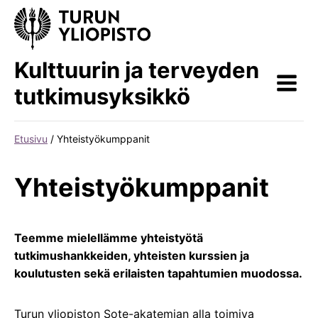
Siirry
sisältöön
Kulttuurin ja terveyden
tutkimusyksikkö
Etusivu
/
Yhteistyökumppanit
Yhteistyökumppanit
Teemme mielellämme yhteistyötä
tutkimushankkeiden, yhteisten kurssien ja
koulutusten sekä erilaisten tapahtumien muodossa.
Turun yliopiston Sote-akatemian alla toimiva