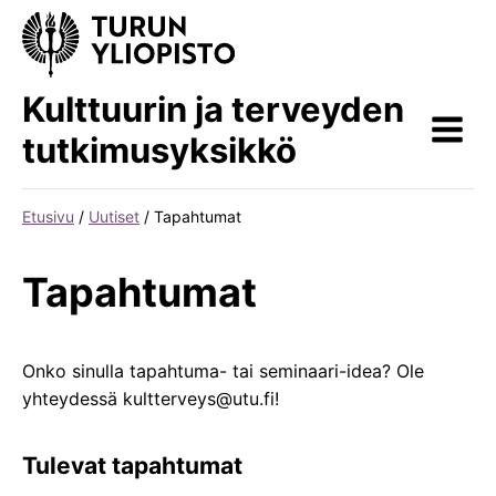
Siirry
sisältöön
Kulttuurin ja terveyden
tutkimusyksikkö
Etusivu
/
Uutiset
/
Tapahtumat
Tapahtumat
Onko sinulla tapahtuma- tai seminaari-idea? Ole
yhteydessä kultterveys@utu.fi!
Tulevat tapahtumat