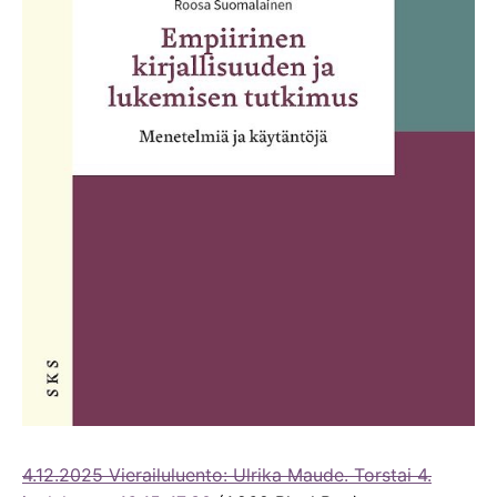
4.12.2025 Vierailuluento: Ulrika Maude. Torstai 4.