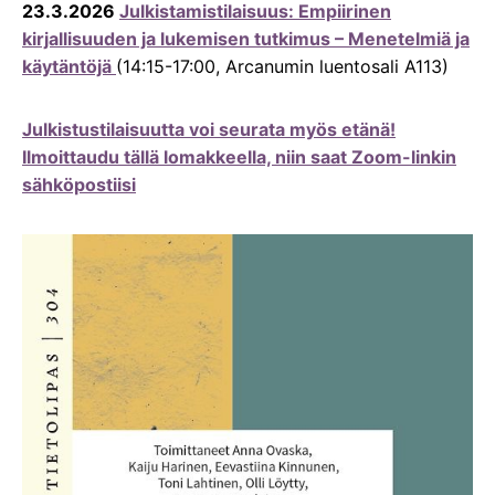
23.3.2026
Julkistamistilaisuus: Empiirinen
kirjallisuuden ja lukemisen tutkimus – Menetelmiä ja
käytäntöjä
(14:15-17:00, Arcanumin luentosali A113)
Julkistustilaisuutta voi seurata myös etänä!
Ilmoittaudu tällä lomakkeella, niin saat Zoom-linkin
sähköpostiisi