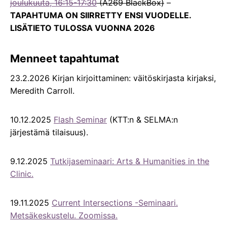
joulukuuta, 16:15-17:30
(A269 BlackBox)
–
TAPAHTUMA ON SIIRRETTY ENSI VUODELLE.
LISÄTIETO TULOSSA VUONNA 2026
Menneet tapahtumat
23.2.2026 Kirjan kirjoittaminen: väitöskirjasta kirjaksi,
Meredith Carroll.
10.12.2025
Flash Seminar
(KTT:n & SELMA:n
järjestämä tilaisuus).
9.12.2025
Tutkijaseminaari: Arts & Humanities in the
Clinic.
19.11.2025
Current Intersections -Seminaari.
Metsäkeskustelu. Zoomissa.