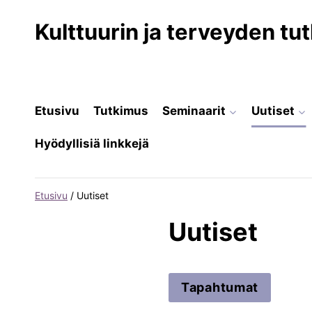
Siirry
sisältöön
Kulttuurin ja terveyden t
Etusivu
Tutkimus
Seminaarit
Uutiset
Hyödyllisiä linkkejä
Etusivu
/
Uutiset
Uutiset
Tapahtumat