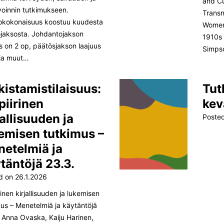
and Cu
voinnin tutkimukseen.
Transn
okokonaisuus koostuu kuudesta
Women
ojaksosta. Johdantojakson
1910s 
s on 2 op, päätösjakson laajuus
Simpso
 ja muut…
kistamistilaisuus:
Tut
iirinen
kev
jallisuuden ja
Poste
emisen tutkimus –
etelmiä ja
täntöjä 23.3.
d on
26.1.2026
inen kirjallisuuden ja lukemisen
mus – Menetelmiä ja käytäntöjä
: Anna Ovaska, Kaiju Harinen,