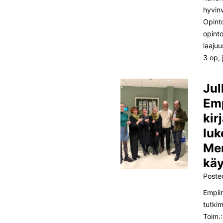
hyvin
Opint
opint
laajuu
3 op,
Jul
Emp
kir
luk
Men
käy
Poste
Empiir
tutki
Toim.