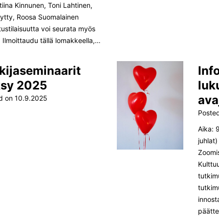
iina Kinnunen, Toni Lahtinen,
Löytty, Roosa Suomalainen
tustilaisuutta voi seurata myös
 Ilmoittaudu tällä lomakkeella,…
kijaseminaarit
Inf
ksy 2025
luk
ava
d on
10.9.2025
Poste
Aika: 
juhlat
Zoomis
Kulttu
tutkim
tutkim
innosta
päätte