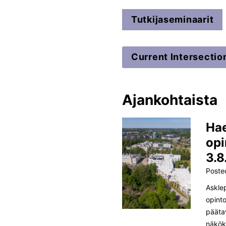
Tutkijaseminaarit
Current Intersectio
Ajankohtaista
Hae
opi
3.8
Poste
Askle
opint
päätav
näkök