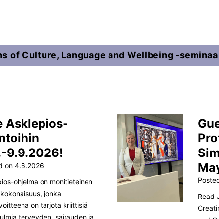
ns of Culture, Language and Wellbeing
-seminaar
 Asklepios-
Gue
ntoihin
Pro
.-9.9.2026!
Sim
Ma
d on
4.6.2026
Poste
pios-ohjelma on monitieteinen
okokonaisuus, jonka
Read J
oitteena on tarjota kriittisiä
Creati
ulmia terveyden, sairauden ja