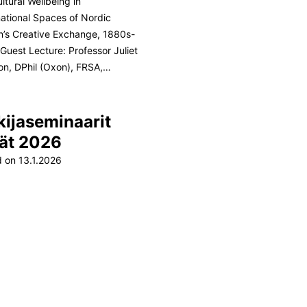
ltural Wellbeing in
ational Spaces of Nordic
’s Creative Exchange, 1880s-
Guest Lecture: Professor Juliet
n, DPhil (Oxon), FRSA,…
kijaseminaarit
ät 2026
d on
13.1.2026