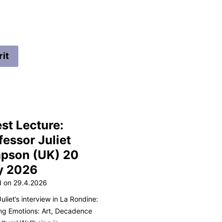
it
st Lecture:
fessor Juliet
pson (UK) 20
y 2026
d on
29.4.2026
uliet’s interview in La Rondine:
ng Emotions: Art, Decadence