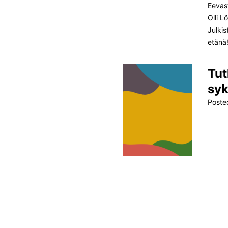
Eevast
Olli 
Julkis
etänä!
Tut
sy
Poste