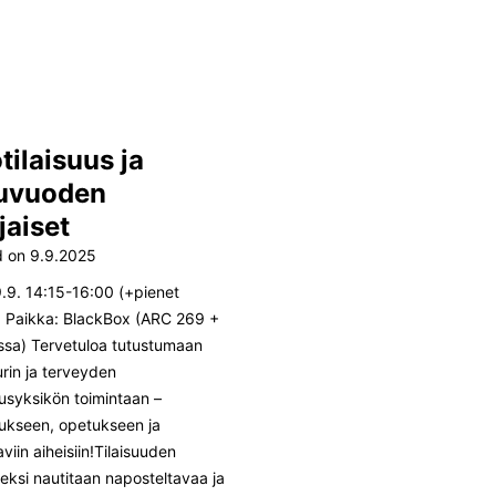
otilaisuus ja
uvuoden
jaiset
d on
9.9.2025
9.9. 14:15-16:00 (+pienet
) Paikka: BlackBox (ARC 269 +
sa) Tervetuloa tutustumaan
urin ja terveyden
usyksikön toimintaan –
ukseen, opetukseen ja
viin aiheisiin!Tilaisuuden
eksi nautitaan naposteltavaa ja