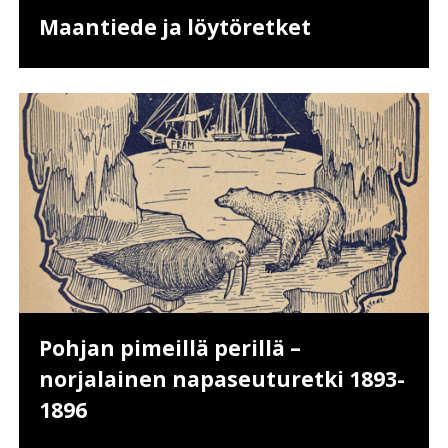
Maantiede ja löytöretket
Pohjan pimeillä perillä –
norjalainen napaseuturetki 1893-
1896