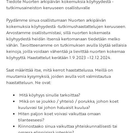
Tiedote Nuorten arkipäivän kokemuksia köyhyydestä -
tutkimusaineiston keruuseen osallistuvalle
Pyydämme sinua osallistumaan Nuorten arkipäivän
kokemuksia köyhyydestä -tutkimushaastattelujen keruuseen.
Arvostamme osallistumistasi, sillä nuorten kokemasta
köyhyydestä heidän itsensä kertomanaan tiedetään melko
vähän. Tavoitteenamme on tutkimuksen avulla löytää sellaisia
keinoja, joilla voidaan vähentää ja lievittää nuorten kokemaa
köyhyyttä. Haastattelut kerätään 1.9.2023 –12.12.2024.
Saat määrittää itse, mitä kerrot haastattelussa. Meillä on
muutamia kysymyksiä, joiden avulla voit valmistautua
haastatteluun. Ne ovat:
Mitä köyhyys sinulle tarkoittaa?
Mikä on se joukko / yhteisö / porukka, johon koet
kuuluvasi tai johon haluaisit kuulua?
Miten paljon koet voivasi vaikuttaa omaan
tilanteeseesi?
Kiinnostaako sinua vaikuttaa yhteiskunnallisesti tai
omassa elinpiirissä jotenkin?