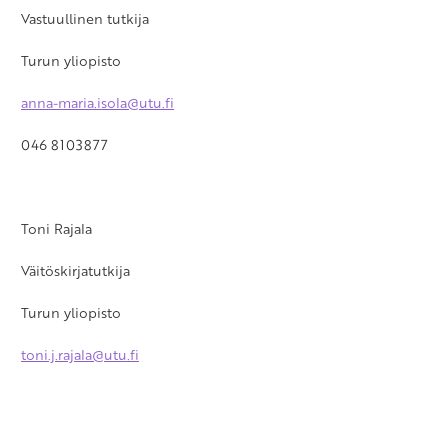
Vastuullinen tutkija
Turun yliopisto
anna-maria.isola@utu.fi
046 8103877
Toni Rajala
Väitöskirjatutkija
Turun yliopisto
toni.j.rajala@utu.fi