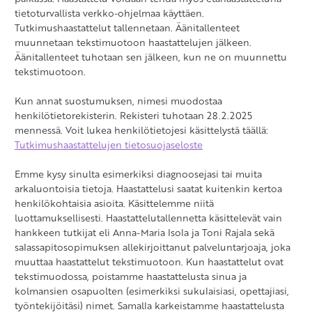
tietoturvallista verkko-ohjelmaa käyttäen.
Tutkimushaastattelut tallennetaan. Äänitallenteet
muunnetaan tekstimuotoon haastattelujen jälkeen.
Äänitallenteet tuhotaan sen jälkeen, kun ne on muunnettu
tekstimuotoon.
Kun annat suostumuksen, nimesi muodostaa
henkilötietorekisterin. Rekisteri tuhotaan 28.2.2025
mennessä. Voit lukea henkilötietojesi käsittelystä täällä:
Tutkimushaastattelujen tietosuojaseloste
Emme kysy sinulta esimerkiksi diagnoosejasi tai muita
arkaluontoisia tietoja. Haastattelusi saatat kuitenkin kertoa
henkilökohtaisia asioita. Käsittelemme niitä
luottamuksellisesti. Haastattelutallennetta käsittelevät vain
hankkeen tutkijat eli Anna-Maria Isola ja Toni Rajala sekä
salassapitosopimuksen allekirjoittanut palveluntarjoaja, joka
muuttaa haastattelut tekstimuotoon. Kun haastattelut ovat
tekstimuodossa, poistamme haastattelusta sinua ja
kolmansien osapuolten (esimerkiksi sukulaisiasi, opettajiasi,
työntekijöitäsi) nimet. Samalla karkeistamme haastattelusta