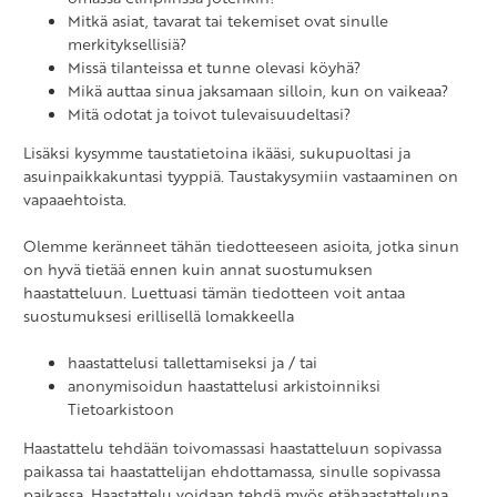
Mitkä asiat, tavarat tai tekemiset ovat sinulle
merkityksellisiä?
Missä tilanteissa et tunne olevasi köyhä?
Mikä auttaa sinua jaksamaan silloin, kun on vaikeaa?
Mitä odotat ja toivot tulevaisuudeltasi?
Lisäksi kysymme taustatietoina ikääsi, sukupuoltasi ja
asuinpaikkakuntasi tyyppiä. Taustakysymiin vastaaminen on
vapaaehtoista.
Olemme keränneet tähän tiedotteeseen asioita, jotka sinun
on hyvä tietää ennen kuin annat suostumuksen
haastatteluun. Luettuasi tämän tiedotteen voit antaa
suostumuksesi erillisellä lomakkeella
haastattelusi tallettamiseksi ja / tai
anonymisoidun haastattelusi arkistoinniksi
Tietoarkistoon
Haastattelu tehdään toivomassasi haastatteluun sopivassa
paikassa tai haastattelijan ehdottamassa, sinulle sopivassa
paikassa. Haastattelu voidaan tehdä myös etähaastatteluna