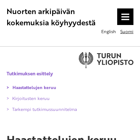
Nuorten arkipäivän
MENU
kokemuksia köyhyydestä
English
Suomi
Tutkimuksen esittely
Haastattelujen keruu
Kirjoitusten keruu
Tarkempi tutkimussuunnitelma
Haastattelujen keruu