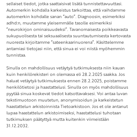
sellaiset tiedot, jotka saattaisivat lisätä tunnistettavuuttasi.
Automerkin kohdalla karkeistus tarkoittaa, että vaihdamme
automerkin kohdalle sanan “auto”. Diagnoosin, esimerkiksi
adhd:n, muutamme yleisemmälle tasolle esimerkiksi
”neurokirjon ominaisuudeksi”. Tavanomaisesta poikkeavasta
sukupuolisesta tai seksuaalisesta suuntautumisesta kertovasta
nuoresta kirjoitamme ”sateenkaarinuorena”. Käsittelemme
antamiasi tietojasi niin, että sinua ei voi niistä myöhemmin
tunnistaa.
Sinulla on mahdollisuus vetäytyä tutkimuksesta niin kauan
kuin henkilörekisteri on olemassa eli 28.2.2025 saakka. Jos
haluat vetäytyä tutkimuksesta ennen 28.2.2025, poistamme
henkilötietosi ja haastattelusi. Sinulla on myös mahdollisuus
pyytää sinua koskevat tiedot katsottavaksesi. Voi antaa luvan
tekstimuotoon muutetun, anonymisoidun ja karkeistetun
haastattelun arkistoinnista Tietoarkistoon. Jos et ole antanut
lupaa haastattelun arkistoimiseksi, haastattelusi tuhotaan
tutkimuksen päätyttyä mutta kuitenkin viimeistään
31.12.2032.