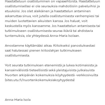
Haastatteluun osallistuminen on vapaaehtoista. Haastatteluun
osallistumisellasi ei ole seurauksia mahdollisiin palveluihisi ja
etuuksiisi. Jos olet alaikäinen ja haastattelun antaminen
askarruttaa sinua, voit jutella osallistumisesta vanhempiesi tai
muiden luotettavien aikuisten kanssa. Jos haluat, voit
keskustella myös kanssamme. Jos haastattelun antamisesta tai
tutkimukseen osallistumisesta seuraa ikäviä tai ahdistavia
tuntemuksia, ole yhteydessä Anna-Maria Isolaan.
Arvostamme käyttämääsi aikaa. Kiitokseksi panostuksestasi
saat halutessasi pienen kiitoslahjan tutkimukseen
osallistumisesta.
Voit seurata tutkimuksen etenemistä ja lukea kotimaisista ja
kansainvälisistä tieteellisistä sekä yleistajuisista julkaisuista
Nuorten arkipäivän kokemuksia köyhyydestä -verkkosivuilta
(sites.utu.fi/nuortenkokemuksiakoyhyydesta)
Anna-Maria Isola