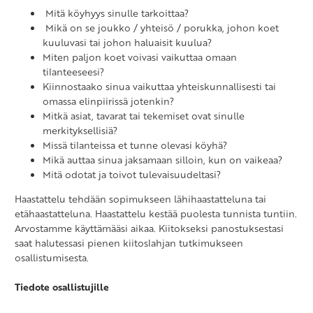
Mitä köyhyys sinulle tarkoittaa?
Mikä on se joukko / yhteisö / porukka, johon koet
kuuluvasi tai johon haluaisit kuulua?
Miten paljon koet voivasi vaikuttaa omaan
tilanteeseesi?
Kiinnostaako sinua vaikuttaa yhteiskunnallisesti tai
omassa elinpiirissä jotenkin?
Mitkä asiat, tavarat tai tekemiset ovat sinulle
merkityksellisiä?
Missä tilanteissa et tunne olevasi köyhä?
Mikä auttaa sinua jaksamaan silloin, kun on vaikeaa?
Mitä odotat ja toivot tulevaisuudeltasi?
Haastattelu tehdään sopimukseen lähihaastatteluna tai
etähaastatteluna. Haastattelu kestää puolesta tunnista tuntiin.
Arvostamme käyttämääsi aikaa. Kiitokseksi panostuksestasi
saat halutessasi pienen kiitoslahjan tutkimukseen
osallistumisesta.
Tiedote osallistujille