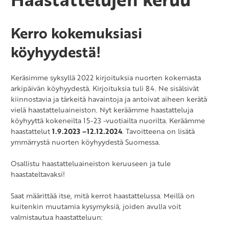
Kerro kokemuksiasi
köyhyydestä!
Keräsimme syksyllä 2022 kirjoituksia nuorten kokemasta
arkipäivän köyhyydestä. Kirjoituksia tuli 84. Ne sisälsivät
kiinnostavia ja tärkeitä havaintoja ja antoivat aiheen kerätä
vielä haastatteluaineiston. Nyt keräämme haastatteluja
köyhyyttä kokeneilta 15-23 -vuotiailta nuorilta. Keräämme
haastattelut
1.9.2023 –12.12.2024
. Tavoitteena on lisätä
ymmärrystä nuorten köyhyydestä Suomessa.
Osallistu haastatteluaineiston keruuseen ja tule
haastateltavaksi!
Saat määrittää itse, mitä kerrot haastattelussa. Meillä on
kuitenkin muutamia kysymyksiä, joiden avulla voit
valmistautua haastatteluun: