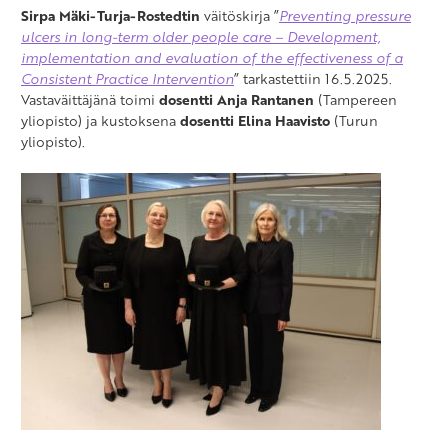
Sirpa Mäki-Turja-Rostedtin
väitöskirja ”
Preventing pressure
ulcers in long-term older people care – Development,
implementation and evaluation of the effectiveness of a
Consistent Practice Intervention
” tarkastettiin 16.5.2025.
Vastaväittäjänä toimi
dosentti Anja Rantanen
(Tampereen
yliopisto) ja kustoksena
dosentti Elina Haavisto
(Turun
yliopisto).