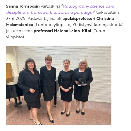
Sanna Törnroosin
väitöskirja ”
R
adiography science as a
discipline: a framework towards a paradigm
” tarkastettiin
27.6.2025. Vastaväittäjänä oli
apulaisprofessori Christina
Malamateniou
(Lontoon yliopisto, Yhdistynyt kuningaskunta)
ja kustoksena
professori Helena Leino-Kilpi
(Turun
yliopisto).