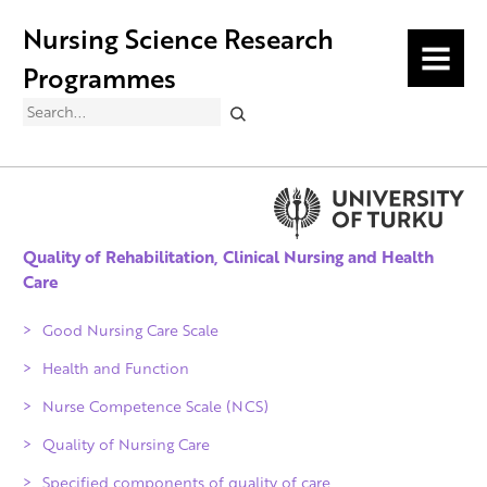
Nursing Science Research
MENU
Programmes
Search
Quality of Rehabilitation, Clinical Nursing and Health
Care
Good Nursing Care Scale
Health and Function
Nurse Competence Scale (NCS)
Foot@Work
Quality of Nursing Care
Specified components of quality of care