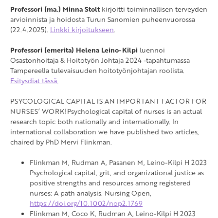
Professori (ma.) Minna Stolt
kirjoitti toiminnallisen terveyden
arvioinnista ja hoidosta Turun Sanomien puheenvuorossa
(22.4.2025).
Linkki kirjoitukseen
.
Professori (emerita) Helena Leino-Kilpi
luennoi
Osastonhoitaja & Hoitotyön Johtaja 2024 -tapahtumassa
Tampereella tulevaisuuden hoitotyönjohtajan roolista.
Esitysdiat tässä.
PSYCOLOGICAL CAPITAL IS AN IMPORTANT FACTOR FOR
NURSES’ WORK!Psychological capital of nurses is an actual
research topic both nationally and internationally. In
international collaboration we have published two articles,
chaired by PhD Mervi Flinkman.
Flinkman M, Rudman A, Pasanen M, Leino-Kilpi H 2023
Psychological capital, grit, and organizational justice as
positive strengths and resources among registered
nurses: A path analysis. Nursing Open,
https://doi.org/10.1002/nop2.1769
Flinkman M, Coco K, Rudman A, Leino-Kilpi H 2023