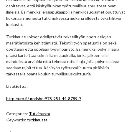
osoittavat, että käsityöluokan työturvallisuuspuutteet ovat
ilmeisiä. Esimerkiksi ensiapukaappi ja henkilösuojaimet puuttuivat
kokonaan monesta tutkimuksessa mukana olleesta tekstiilityön
luokasta.
Tutkimustulokset edellyttävät tekstiilityön opetustilojen
määrätietoista kehittämistä. Tekstiilityön opetustila on sekä
opettajan että oppilaan työympäristö. Esimerkiksi pölyn määrä
pitäisi kartoittaa teknisillä mittauksilla, jonka jälkeen olisi
mahdollista arvioida niitä teknisiä ratkaisuja, joilla pölyn määrää
saadaan rajoitettua. Käsityön työturvallisuutta pitäisikin
tarkastella osana koulun turvallisuuskulttuuria
Lisätietoa:
http://urn.fi/urn:isbn:978-951-44-8789-7
Categories:
Tutkimusta
Keywords:
tutkimusta