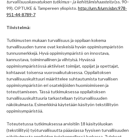
turvallisuuskasvatuksen tutkimus− ja kehittämishaasteita
(ss. 90–
99). OPTUKE & Tampereen yliopisto.
http://urn.fi/urn:isbn:978-
951-44-8789-7
Tiivistelmä:
Tutkimusten mukaan turvallisuus ja oppilaan kokema
turvallisuuden tunne ovat keskeisiä hyvän oppimisympäristön
tunnusmerkkejä. Hyvä oppimisympäristö on innostava,
kannustava, toiminnallinen ja viihtyisä. Hyvässä
oppimisympäristössä aktiiviset toimijat, oppijat ja opettajat,
kohtaavat toisensa vuorovaikutuksessa. Oppilaitoksen
turvallisuuskulttuuri määrittelee suhtautumista turvallisen
oppimisympäristön eri osatekijöiden huomioimiseen ja
toteuttamiseen. Tässä tutkimuksessa oppilaitoksen
turvallisuuskulttuuria tarkastellaan työturvallisuuden
näkökulmasta. Esimerkkinä käytetään käsityön tekstiilityön
oppimisympäristöä.
Toteutetussa tutkimuksessa arvioitiin 18 käsityöluokan
(tekstiilityö) työturvallisuutta pääasiassa fyysisen turvallisuuden
näkökulmasta oppilaiden työskennellessä luokassa. Tulokset