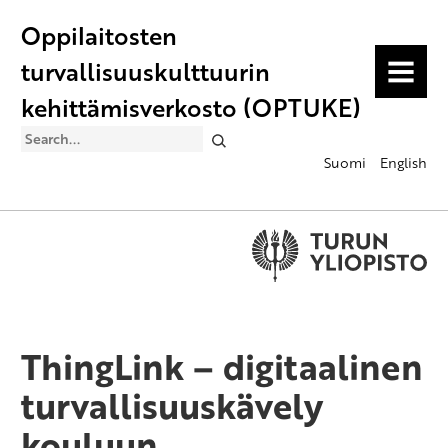
Oppilaitosten
turvallisuuskulttuurin
MENU
kehittämisverkosto (OPTUKE)
Search
Suomi
English
ThingLink – digitaalinen
turvallisuuskävely
kouluun