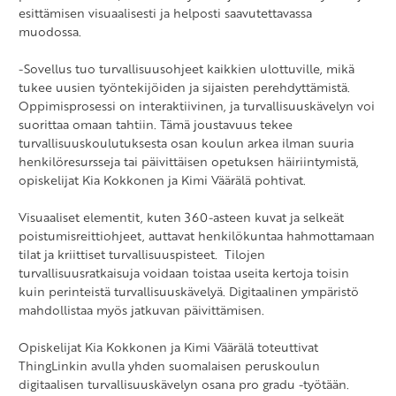
esittämisen visuaalisesti ja helposti saavutettavassa
muodossa.
-Sovellus tuo turvallisuusohjeet kaikkien ulottuville, mikä
tukee uusien työntekijöiden ja sijaisten perehdyttämistä.
Oppimisprosessi on interaktiivinen, ja turvallisuuskävelyn voi
suorittaa omaan tahtiin. Tämä joustavuus tekee
turvallisuuskoulutuksesta osan koulun arkea ilman suuria
henkilöresursseja tai päivittäisen opetuksen häiriintymistä,
opiskelijat Kia Kokkonen ja Kimi Väärälä pohtivat.
Visuaaliset elementit, kuten 360-asteen kuvat ja selkeät
poistumisreittiohjeet, auttavat henkilökuntaa hahmottamaan
tilat ja kriittiset turvallisuuspisteet. Tilojen
turvallisuusratkaisuja voidaan toistaa useita kertoja toisin
kuin perinteistä turvallisuuskävelyä. Digitaalinen ympäristö
mahdollistaa myös jatkuvan päivittämisen.
Opiskelijat Kia Kokkonen ja Kimi Väärälä toteuttivat
ThingLinkin avulla yhden suomalaisen peruskoulun
digitaalisen turvallisuuskävelyn osana pro gradu -työtään.