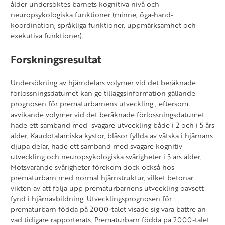
ålder undersöktes barnets kognitiva nivå och
neuropsykologiska funktioner (minne, öga-hand-
koordination, språkliga funktioner, uppmärksamhet och
exekutiva funktioner).
Forskningsresultat
Undersökning
av hjärndelars volymer vid det beräknade
förlossningsdatumet kan ge tilläggsinformation gällande
prognosen för prematurbarnens utveckling , eftersom
avvikande volymer vid det beräknade förlossningsdatumet
hade ett samband med svagare utveckling både i 2 och i 5 års
ålder. Kaudotalamiska kystor, blåsor fyllda av vätska i hjärnans
djupa delar, hade ett samband med svagare kognitiv
utveckling och neuropsykologiska svårigheter i 5 års ålder.
Motsvarande svårigheter förekom dock också hos
prematurbarn med normal hjärnstruktur, vilket betonar
vikten av att följa upp prematurbarnens utveckling oavsett
fynd i hjärnavbildning. Utvecklingsprognosen för
prematurbarn födda på 2000-talet visade sig vara bättre än
vad tidigare rapporterats. Prematurbarn födda på 2000-talet