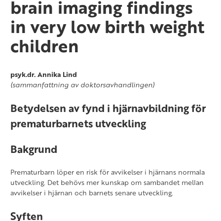
brain imaging findings
Lexicon and Grammar : Findings from
Full-Term and Very-Low-Birth-Weight
in very low birth weight
Finnish Children
children
psyk.dr. Annika Lind
(sammanfattning av doktorsavhandlingen)
Betydelsen av fynd i hjärnavbildning för
prematurbarnets utveckling
Bakgrund
Prematurbarn löper en risk för avvikelser i hjärnans normala
utveckling. Det behövs mer kunskap om sambandet mellan
avvikelser i hjärnan och barnets senare utveckling.
Syften