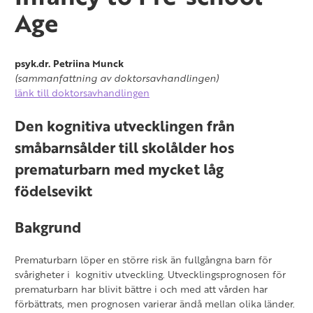
Full-Term and Very-Low-Birth-Weight
Age
Finnish Children
psyk.dr. Petriina Munck
(sammanfattning av doktorsavhandlingen)
länk till doktorsavhandlingen
Den kognitiva utvecklingen från
småbarnsålder till skolålder hos
prematurbarn med mycket låg
födelsevikt
Bakgrund
Prematurbarn löper en större risk än fullgångna barn för
svårigheter i kognitiv utveckling. Utvecklingsprognosen för
prematurbarn har blivit bättre i och med att vården har
förbättrats, men prognosen varierar ändå mellan olika länder.