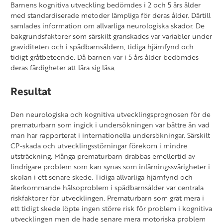
Barnens kognitiva utveckling bedömdes i 2 och 5 års ålder
med standardiserade metoder lämpliga för deras ålder. Därtill
samlades information om allvarliga neurologiska skador. De
bakgrundsfaktorer som särskilt granskades var variabler under
graviditeten och i spädbarnsåldern, tidiga hjärnfynd och
tidigt gråtbeteende. Då barnen var i 5 års ålder bedömdes
deras färdigheter att lära sig läsa.
Resultat
Den neurologiska och kognitiva utvecklingsprognosen för de
prematurbarn som ingick i undersökningen var bättre än vad
man har rapporterat i internationella undersökningar. Särskilt
CP-skada och utvecklingsstörningar förekom i mindre
utsträckning. Många prematurbarn drabbas emellertid av
lindrigare problem som kan synas som inlärningssvårigheter i
skolan i ett senare skede. Tidiga allvarliga hjärnfynd och
återkommande hälsoproblem i spädbarnsålder var centrala
riskfaktorer för utvecklingen. Prematurbarn som grät mera i
ett tidigt skede löpte ingen större risk för problem i kognitiva
utvecklingen men de hade senare mera motoriska problem