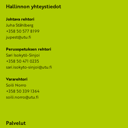
Hallinnon yhteystiedot
Johtava rehtori
Juha Ståhlberg
+358 50 577 8199
jupest@utu.fi
Perusopetuksen rehtori
Sari Isokytö-Sinjoi
+358 50 471 0235
sari.isokyto-sinjoi@utu.fi
Vararehtori
Soili Norro
+358 50 339 1364
soili.norro@utu.fi
Palvelut