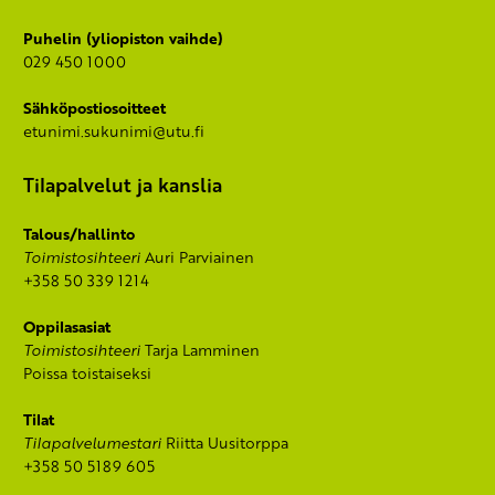
Puhelin (yliopiston vaihde)
029 450 1000
Sähköpostiosoitteet
etunimi.sukunimi@utu.fi
Tilapalvelut ja kanslia
Talous/hallinto
Toimistosihteeri
Auri Parviainen
+358 50 339 1214
Oppilasasiat
Toimistosihteeri
Tarja Lamminen
Poissa toistaiseksi
Tilat
Tilapalvelumestari
Riitta Uusitorppa
+358 50 5189 605