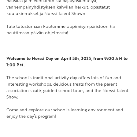
hauskaa ja mielenkiintoista pajatyöskentelyä,
vanhempainyhdistyksen kahvilan herkut, opastetut
koulukierrokset ja Norssi Talent Shown.
Tule tutustumaan koulumme oppimisympäristöön ha
nauttimaan päivän ohjelmasta!
Welcome to Norssi Day on April 5th, 2025, from 9:00 AM to
1:00 PM.
The school’s traditional activity day offers lots of fun and
interesting workshops, delicious treats from the parent
association’s café, guided school tours, and the Norssi Talent
Show.
Come and explore our school’s learning environment and
enjoy the day’s program!