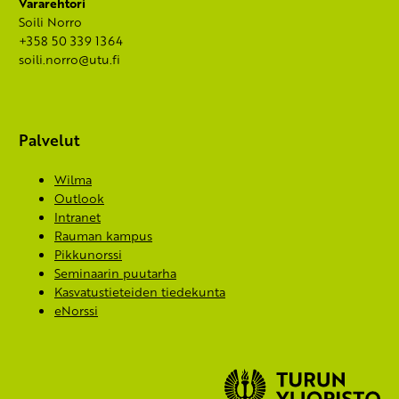
Vararehtori
Soili Norro
+358 50 339 1364
soili.norro@utu.fi
Palvelut
Wilma
Outlook
Intranet
Rauman kampus
Pikkunorssi
Seminaarin puutarha
Kasvatustieteiden tiedekunta
eNorssi