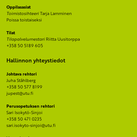
Oppilasasiat
Toimistosihteeri
Tarja Lamminen
Poissa toistaiseksi
Tilat
Tilapalvelumestari
Riitta Uusitorppa
+358 50 5189 605
Hallinnon yhteystiedot
Johtava rehtori
Juha Ståhlberg
+358 50 577 8199
jupest@utu.fi
Perusopetuksen rehtori
Sari Isokytö-Sinjoi
+358 50 471 0235
sari.isokyto-sinjoi@utu.fi