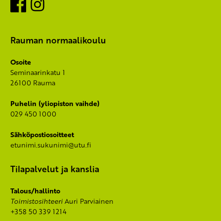
Facebook
Instagram
Rauman normaalikoulu
Osoite
Seminaarinkatu 1
26100 Rauma
Puhelin (yliopiston vaihde)
029 450 1000
Sähköpostiosoitteet
etunimi.sukunimi@utu.fi
Tilapalvelut ja kanslia
Talous/hallinto
Toimistosihteeri
Auri Parviainen
+358 50 339 1214