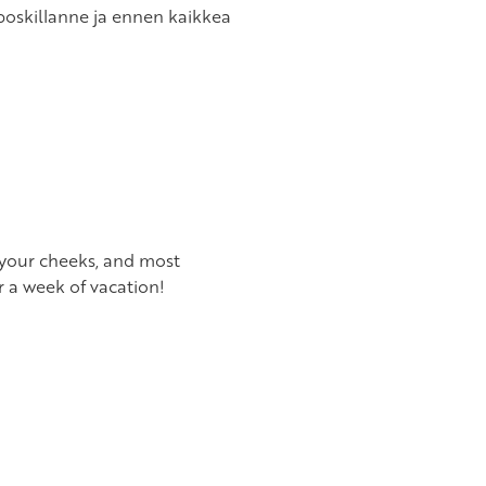
poskillanne ja ennen kaikkea
n your cheeks, and most
r a week of vacation!