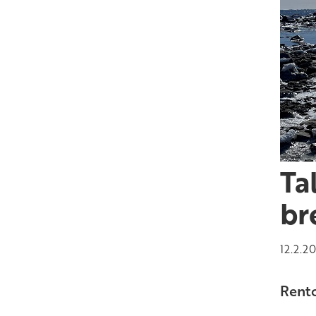
Ta
br
12.2.2
Rento