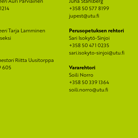
eeri
Auri Parviainen
Juha Ståhlberg
1214
+358 50 577 8199
jupest@utu.fi
eeri
Tarja Lamminen
Perusopetuksen rehtori
iseksi
Sari Isokytö-Sinjoi
+358 50 471 0235
sari.isokyto-sinjoi@utu.fi
estari
Riitta Uusitorppa
9 605
Vararehtori
Soili Norro
+358 50 339 1364
soili.norro@utu.fi