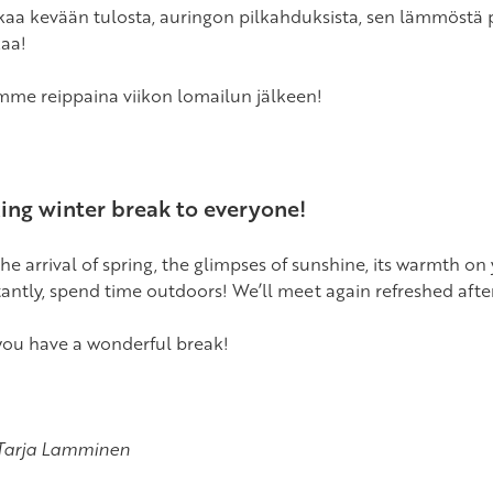
kaa kevään tulosta, auringon pilkahduksista, sen lämmöstä 
kaa!
me reippaina viikon lomailun jälkeen!
ing winter break to everyone!
the arrival of spring, the glimpses of sunshine, its warmth o
antly, spend time outdoors! We’ll meet again refreshed afte
ou have a wonderful break!
Tarja Lamminen