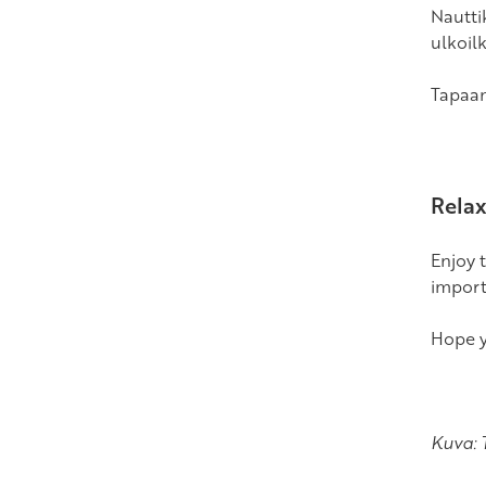
Nautti
ulkoil
Tapaam
Relax
Enjoy 
import
Hope y
Kuva: 