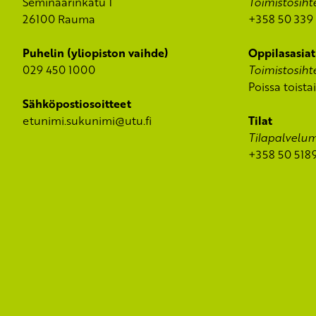
Seminaarinkatu 1
Toimistosiht
26100 Rauma
+358 50 339 
Puhelin (yliopiston vaihde)
Oppilasasiat
029 450 1000
Toimistosiht
Poissa toista
Sähköpostiosoitteet
etunimi.sukunimi@utu.fi
Tilat
Tilapalvelum
+358 50 518