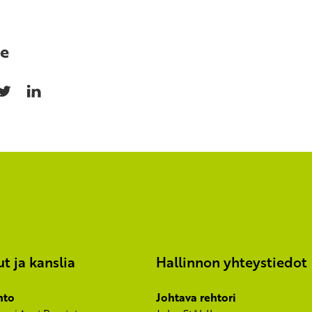
e
ut ja kanslia
Hallinnon yhteystiedot
nto
Johtava rehtori