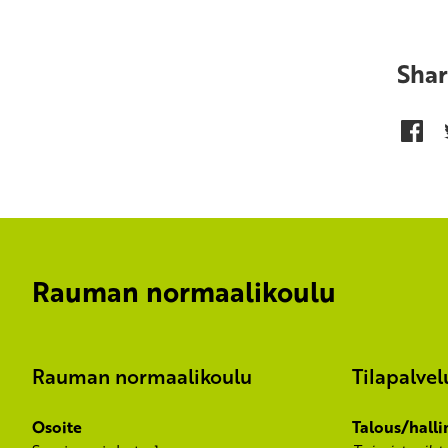
Shar
Rauman normaalikoulu
Rauman normaalikoulu
Tilapalvel
Osoite
Talous/halli