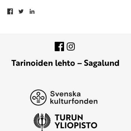
Valikon
Valikon
rivi
rivi
Tarinoiden lehto – Sagalund