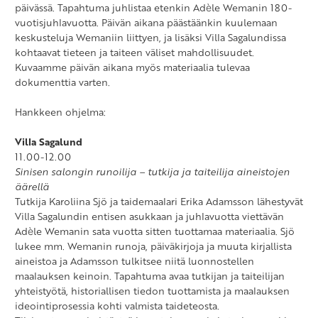
päivässä. Tapahtuma juhlistaa etenkin Adèle Wemanin 180-
vuotisjuhlavuotta. Päivän aikana päästäänkin kuulemaan
keskusteluja Wemaniin liittyen, ja lisäksi Villa Sagalundissa
kohtaavat tieteen ja taiteen väliset mahdollisuudet.
Kuvaamme päivän aikana myös materiaalia tulevaa
dokumenttia varten.
Hankkeen ohjelma:
Villa Sagalund
11.00-12.00
Sinisen salongin runoilija – tutkija ja taiteilija aineistojen
äärellä
Tutkija Karoliina Sjö ja taidemaalari Erika Adamsson lähestyvät
Villa Sagalundin entisen asukkaan ja juhlavuotta viettävän
Adèle Wemanin sata vuotta sitten tuottamaa materiaalia. Sjö
lukee mm. Wemanin runoja, päiväkirjoja ja muuta kirjallista
aineistoa ja Adamsson tulkitsee niitä luonnostellen
maalauksen keinoin. Tapahtuma avaa tutkijan ja taiteilijan
yhteistyötä, historiallisen tiedon tuottamista ja maalauksen
ideointiprosessia kohti valmista taideteosta.