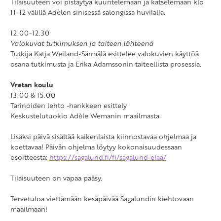
Tilaisuuteen voi pistäytyä kuuntelemaan ja katselemaan klo
11-12 välillä Adèlen sinisessä salongissa huvilalla.
12.00-12.30
Valokuvat tutkimuksen ja taiteen lähteenä
Tutkija Katja Weiland-Särmälä esittelee valokuvien käyttöä
osana tutkimusta ja Erika Adamssonin taiteellista prosessia.
Vretan koulu
13.00 & 15.00
Tarinoiden lehto -hankkeen esittely
Keskustelutuokio Adèle Wemanin maailmasta
Lisäksi päivä sisältää kaikenlaista kiinnostavaa ohjelmaa ja
koettavaa! Päivän ohjelma löytyy kokonaisuudessaan
osoitteesta:
https://sagalund.fi/fi/sagalund-elaa/
Tilaisuuteen on vapaa pääsy.
Tervetuloa viettämään kesäpäivää Sagalundin kiehtovaan
maailmaan!