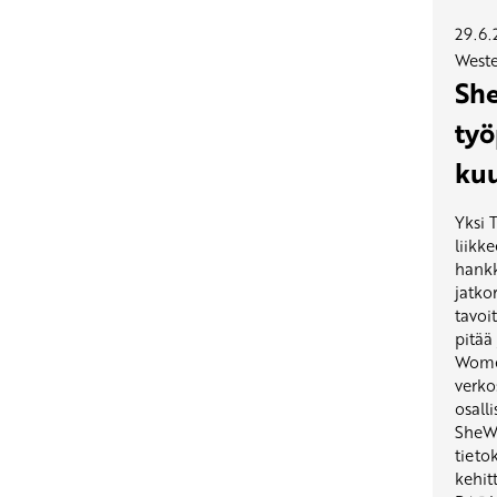
29.6
Weste
Sh
työ
kuu
Yksi T
liikke
hank
jatko
tavoi
pitää 
Women
verko
osalli
SheWr
tieto
kehit