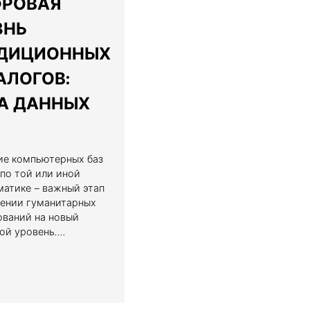
РОВАЯ
ЗНЬ
ДИЦИОННЫХ
АЛОГОВ:
А ДАННЫХ
ие компьютерных баз
по той или иной
матике – важный этап
дении гуманитарных
ований на новый
й уровень....