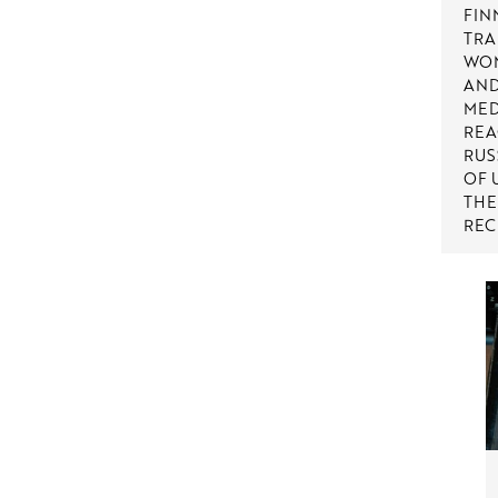
FIN
TRA
WOM
AND
MED
REA
RUS
OF 
THE
REC