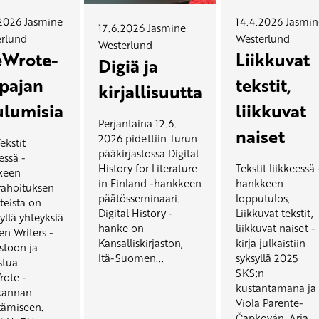
.2026
Jasmine
14.4.2026
Jasmin
17.6.2026
Jasmine
rlund
Westerlund
Westerlund
eWrote-
Liikkuvat
Digiä ja
pajan
tekstit,
kirjallisuutta
lumisia
liikkuvat
Perjantaina 12.6.
naiset
2026 pidettiin Turun
ekstit
pääkirjastossa Digital
essä -
History for Literature
Tekstit liikkeessä 
keen
in Finland -hankkeen
hankkeen
rahoituksen
päätösseminaari.
lopputulos,
tteista on
Digital History -
Liikkuvat tekstit,
yllä yhteyksiä
hanke on
liikkuvat naiset -
 Writers -
Kansalliskirjaston,
kirja julkaistiin
stoon ja
Itä-Suomen...
syksyllä 2025
stua
SKS:n
ote -
kustantamana ja
kannan
Viola Parente-
tämiseen.
Čapkován, Arja