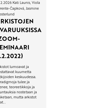
.2.2026
Kati Launis, Viola
rente-Čapková, Jasmine
sterlund
RKISTOJEN
VARUUKSISSA
(ZOOM-
EMINAARI
.2.2022)
kistot lumoavat ja
stattavat kuumetta
tkijoiden keskuudessa.
radigmoja tulee ja
nee, teoreetikkoja ja
untauksia nostetaan ja
sketaan, mutta arkistot
at...