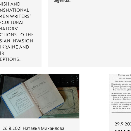
legenda...
NISH AND
NSNATIONAL
EN WRITERS’
 CULTURAL
IATORS’
CTIONS TO THE
SIAN INVASION
UKRAINE AND
IR
EPTIONS...
29.9.2
26.8.2021
Наталья Михайлова