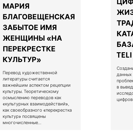
ЦИФ
МАРИЯ
ЖИ
БЛАГОВЕЩЕНСКАЯ
ТРА
ЗАБЫТОЕ ИМЯ
КАТ
ЖЕНЩИНЫ «НА
БАЗ
ПЕРЕКРЕСТКЕ
TELI
КУЛЬТУР»
Создан
Перевод художественной
данных 
литературы считается
пробле
важнейшим аспектом рецепции
в выве
культуры. Теоретическому
исслед
осмыслению переводов как
цифрово
«культурных взаимодействий»,
как своеобразного «перекрестка
культур» посвящены
многочисленные...