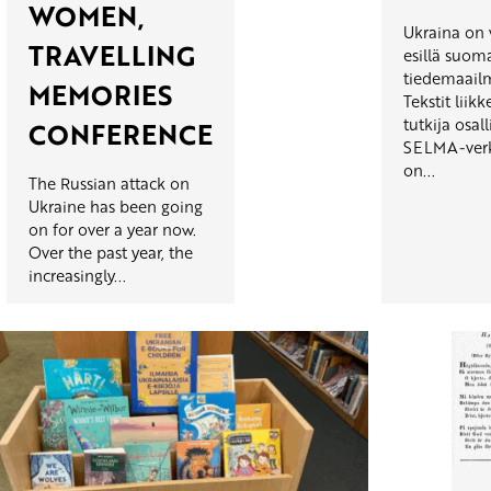
WOMEN,
Ukraina on 
TRAVELLING
esillä suoma
tiedemaail
MEMORIES
Tekstit liik
tutkija osal
CONFERENCE
SELMA-verk
on...
The Russian attack on
Ukraine has been going
on for over a year now.
Over the past year, the
increasingly...