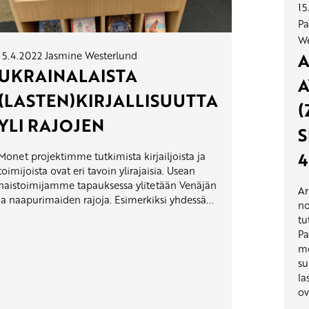
15
Pa
We
A
15.4.2022
Jasmine Westerlund
UKRAINALAISTA
A
(LASTEN)KIRJALLISUUTTA
YLI RAJOJEN
S
4
Monet projektimme tutkimista kirjailjoista ja
toimijoista ovat eri tavoin ylirajaisia. Usean
naistoimijamme tapauksessa ylitetään Venäjän
Ar
ja naapurimaiden rajoja. Esimerkiksi yhdessä...
no
tu
Pa
me
su
la
ov