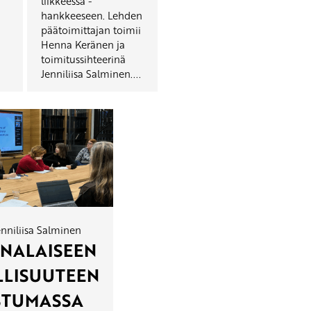
liikkeessä -
hankkeeseen. Lehden
päätoimittajan toimii
Henna Keränen ja
toimitussihteerinä
Jenniliisa Salminen....
enniliisa Salminen
NALAISEEN
LLISUUTEEN
STUMASSA