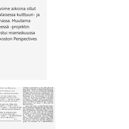
viime aikoina ollut
laisessa kulttuuri- ja
massa. Muutama
keessä -projektin
listui marraskuussa
oston Perspectives