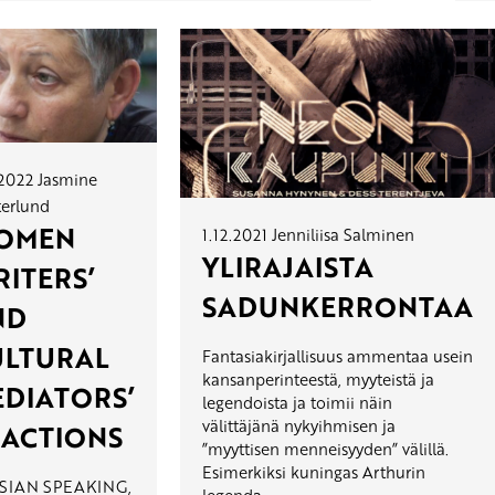
.2022
Jasmine
erlund
OMEN
1.12.2021
Jenniliisa Salminen
YLIRAJAISTA
ITERS’
SADUNKERRONTAA
ND
ULTURAL
Fantasiakirjallisuus ammentaa usein
kansanperinteestä, myyteistä ja
DIATORS’
legendoista ja toimii näin
välittäjänä nykyihmisen ja
EACTIONS
”myyttisen menneisyyden” välillä.
Esimerkiksi kuningas Arthurin
SIAN SPEAKING,