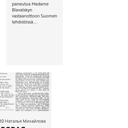
paneutua Madame
Blavatskyn
vastaanottoon Suomen
lehdistössä....
020
Наталья Михайлова