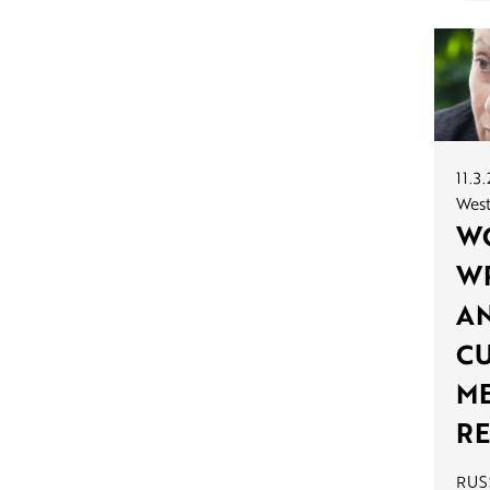
11.3
West
W
WR
A
C
ME
R
RUS