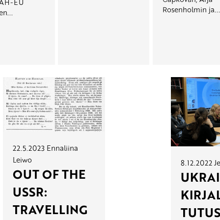
AH-EU
Rosenholmin ja...
n...
22.5.2023
Ennaliina
Leiwo
8.12.2022
J
OUT OF THE
UKRAI
USSR:
KIRJA
TRAVELLING
TUTU