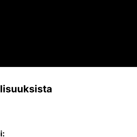
lisuuksista
i: