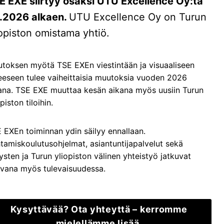
E EXE siirtyy osaksi UTU Excellence Oy:tä
ce (FE)
6.2026 alkaen.
UTU Excellence Oy on Turun
t Academy (BTA)
iopiston omistama yhtiö.
nen ja liiketoiminta
toksen myötä TSE EXEn viestintään ja visuaaliseen
nakoinnin johtaminen
eeseen tulee vaiheittaisia muutoksia vuoden 2026
ateginen johtaminen
ana. TSE EXE muuttaa kesän aikana myös uusiin Turun
piston tiloihin.
 EXEn toiminnan ydin säilyy ennallaan.
tamiskoulutusohjelmat, asiantuntijapalvelut sekä
tysten ja Turun yliopiston välinen yhteistyö jatkuvat
vana myös tulevaisuudessa.
Kysyttävää? Ota yhteyttä – kerromme
mielellämme lisää.