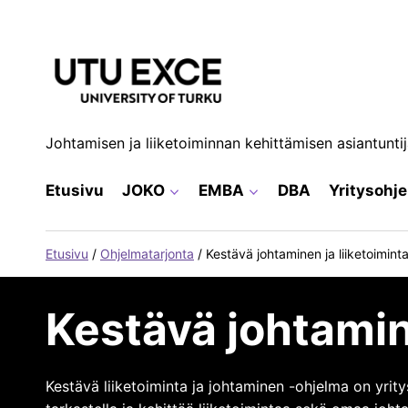
Siirry
sisältöön
Johtamisen ja liiketoiminnan kehittämisen asiantunti
Etusivu
JOKO
EMBA
DBA
Yritysohj
Etusivu
/
Ohjelmatarjonta
/
Kestävä johtaminen ja liiketoimint
Kestävä johtamine
Kestävä liiketoiminta ja johtaminen -ohjelma on yrity