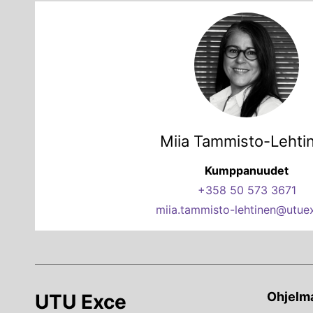
Miia Tammisto-Lehti
Kumppanuudet
+358 50 573 3671
miia.tammisto-lehtinen@utuex
Ohjelma
UTU Exce