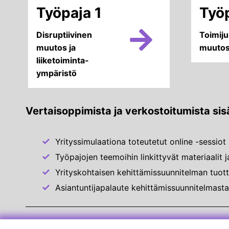
Työpaja 1
Työ
Disruptiivinen
Toimiju
muutos ja
muutos
liiketoiminta-
ympäristö
Vertaisoppimista ja verkostoitumista sisä
Yrityssimulaationa toteutetut online -sessiot 
Työpajojen teemoihin linkittyvät materiaalit 
Yrityskohtaisen kehittämissuunnitelman tuot
Asiantuntijapalaute kehittämissuunnitelmas