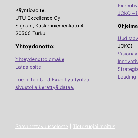
Executi
Käyntiosoite:
JOKO – j
UTU Excellence Oy
Signum, Koskenniemenkatu 4
Ohjelma
20500 Turku
Uudistav
JOKO)
Yhteydenotto:
Visionää
Yhteydenottolomake
Innovati
Lataa esite
Strategi
Leading 
Lue miten UTU Exce hyödyntää
sivustolla kerättyä dataa.
Saavutettavuusseloste
|
Tietosuojailmoitus