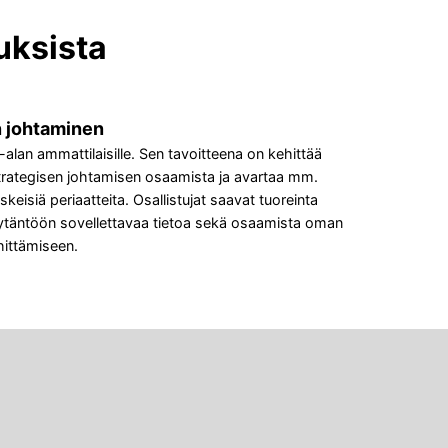
uksista
n johtaminen
lan ammattilaisille. Sen tavoitteena on kehittää
trategisen johtamisen osaamista ja avartaa mm.
eisiä periaatteita. Osallistujat saavat tuoreinta
ytäntöön sovellettavaa tietoa sekä osaamista oman
hittämiseen.