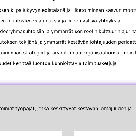
en kilpailukyvyn edistäjänä ja liiketoiminnan kasvun moot
n muutosten vaatimuksia ja niiden välisiä yhteyksiä
dosryhmäsuhteisiin ja ymmärrät sen roolin kulttuurin ajurin
utoksen tekijänä ja ymmärrät kestävän johtajuuden periaat
ketoiminnan strategiat ja arvioit oman organisaationsa rool
udet kehittää luontoa kunnioittavia toimitusketjuja
oimat työpajat, jotka keskittyvät kestävän johtajuuden ja l