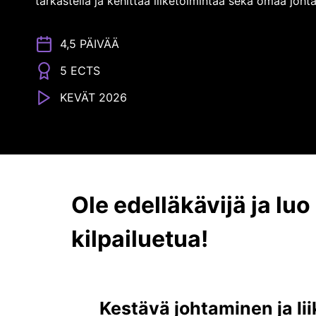
tarkastella ja kehittää liiketoimintaa sekä omaa joh
4,5 PÄIVÄÄ
5 ECTS
KEVÄT 2026
Ole edelläkävijä ja l
kilpailuetua!
Kestävä johtaminen ja lii