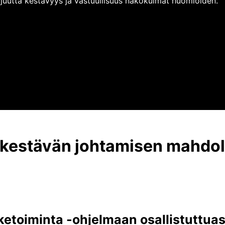
tajuutta kestävyys ja vastuullisuus näkökulmat huomioiden.
uo kestävän johtamisen mahdol
ketoiminta -ohjelmaan osallistuttuas