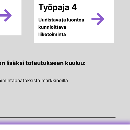
Työpaja 4
Uudistava ja luontoa
kunnioittava
liiketoiminta
en lisäksi toteutukseen kuuluu:
etoimintapäätöksistä markkinoilla