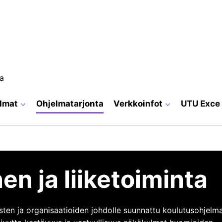
ja
elmat
Ohjelmatarjonta
Verkkoinfot
UTU Exce
a
n ja liiketoiminta
sten ja organisaatioiden johdolle suunnattu koulutusohjelma,