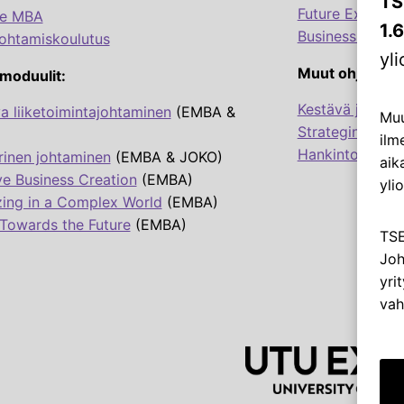
TS
Future Excellen
ve MBA
1.
Business Talen
ohtamiskoulutus
yl
Muut ohjelmat:
moduulit:
Kestävä johtami
a liiketoimintajohtaminen
(EMBA &
Muu
Strateginen en
ilm
Hankintojen str
rinen johtaminen
(EMBA & JOKO)
aik
ve Business Creation
(EMBA)
ylio
zing in a Complex World
(EMBA)
Towards the Future
(EMBA)
TSE
Joh
yri
vah