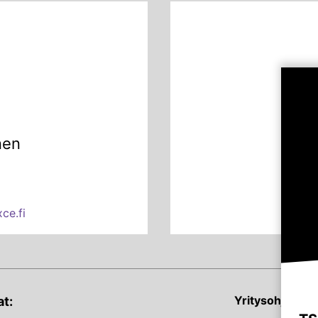
nen
ce.fi
Yritysohjelmat
t: