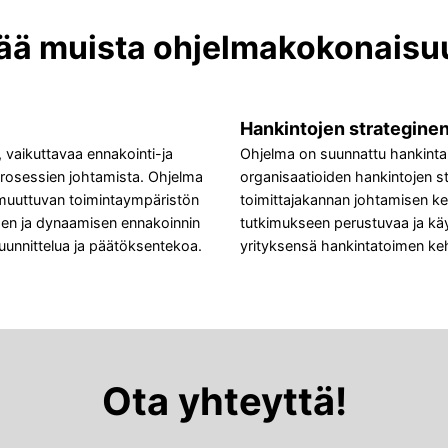
sää muista ohjelmakokonaisu
Hankintojen strategine
, vaikuttavaa ennakointi-ja
Ohjelma on suunnattu hankinta-a
prosessien johtamista. Ohjelma
organisaatioiden hankintojen s
a muuttuvan toimintaympäristön
toimittajakannan johtamisen kesk
sen ja dynaamisen ennakoinnin
tutkimukseen perustuvaa ja kä
uunnittelua ja päätöksentekoa.
yrityksensä hankintatoimen ke
Ota yhteyttä!