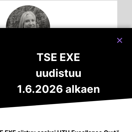
TSE EXE
Emma Kauppila
uudistuu
Koulutuspäällikkö
+358 40 935 0229
1.6.2026 alkaen
emma.kauppila@utuexce.fi
LinkedIn
Facebook
Instagra