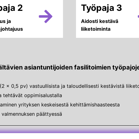
paja 2
Työpaja 3
us ja
Aidosti kestävä
johtajuus
liiketoiminta
ltävien asiantuntijoiden fasilitoimien työpajoj
(2 x 0,5 pv) vastuullisista ja taloudellisesti kestävistä liik
ja tehtävät oppimisalustalla
taminen yrityksen keskeisestä kehittämishaasteesta
ta valmennuksen päättyessä