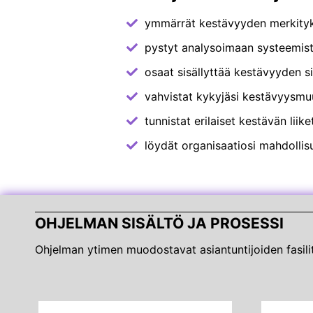
ymmärrät kestävyyden merkityks
pystyt analysoimaan systeemiste
osaat sisällyttää kestävyyden si
vahvistat kykyjäsi kestävyysmu
tunnistat erilaiset kestävän lii
löydät organisaatiosi mahdollisu
OHJELMAN SISÄLTÖ JA PROSESSI
Ohjelman ytimen muodostavat asiantuntijoiden fasilit