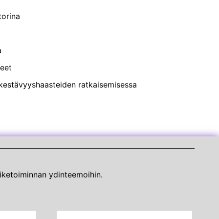
torina
a
teet
in kestävyyshaasteiden ratkaisemisessa
iiketoiminnan ydinteemoihin.