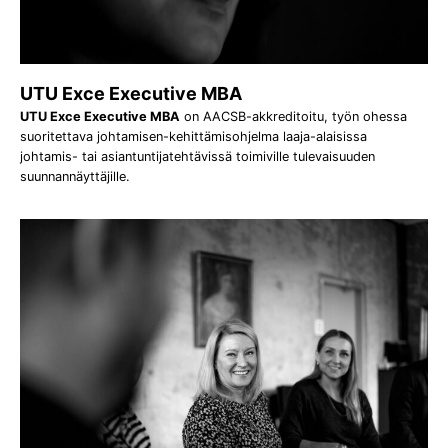
UTU Exce Executive MBA
UTU Exce Executive MBA
on AACSB-akkreditoitu, työn ohessa
suoritettava johtamisen-kehittämisohjelma laaja-alaisissa
johtamis- tai asiantuntijatehtävissä toimiville tulevaisuuden
suunnannäyttäjille.