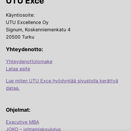
UTU Exce
Käyntiosoite:
UTU Excellence Oy
Signum, Koskenniemenkatu 4
20500 Turku
Yhteydenotto:
Yhteydenottolomake
Lataa esite
Lue miten UTU Exce hyödyntää sivustolla kerättyä
dataa.
Ohjelmat:
Executive MBA
JOKO – johtamiskoulutus