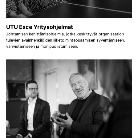
UTU Exce Yritysohjelmat
Johtamisen kehittämisohjelmia, jotka keskittyvät organisaation
tulevien avainhenkilöiden liiketoimintaosaamisen syventämiseen,
vahvistamiseen ja monipuolistamiseen.