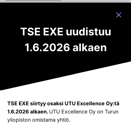
Ohjelmamoduulit:
Uudistava liiketoimintajohtaminen
(EMBA & JOKO)
TSE EXE uudistuu
Visionäärinen johtaminen
(EMBA & JOKO)
Innovative Business Creation
(EMBA)
Strategizing in a Complex World
(EMBA)
1.6.2026 alkaen
Leading Towards the Future
(EMBA)
Yritysohjelmat
Future Excellence (FE)
Business Talent Academy (BTA)
TSE EXE siirtyy osaksi UTU Excellence Oy:tä
Muut ohjelmat:
1.6.2026 alkaen.
UTU Excellence Oy on Turun
Kestävä johtaminen ja liiketoiminta
yliopiston omistama yhtiö.
Strateginen ennakoinnin johtaminen
Hankintojen strateginen johtaminen