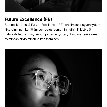
Future Excellence (FE)
Suomenkielisessä Future Excellence (FE)-ohjelmassa syvennytään
liiketoiminnan kehittämisen perusteemoihin, joihin linkittyvät
vahvasti teoriat, käytännön johtamistyö ja yrityscaset sekä oman
toiminnan arvioiminen ja kehittäminen.