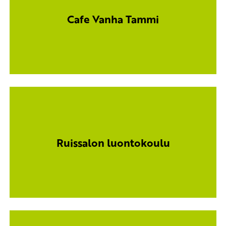
Cafe Vanha Tammi
Ruissalon luontokoulu