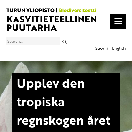
MENU
Search
Suomi
English
Upplev den
tropiska
regnskogen året