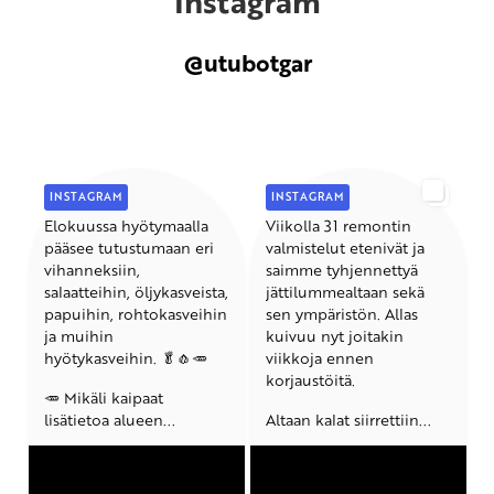
Instagram
@utubotgar
INSTAGRAM
INSTAGRAM
Elokuussa hyötymaalla
Viikolla 31 remontin
pääsee tutustumaan eri
valmistelut etenivät ja
vihanneksiin,
saimme tyhjennettyä
salaatteihin, öljykasveista,
jättilummealtaan sekä
papuihin, rohtokasveihin
sen ympäristön. Allas
ja muihin
kuivuu nyt joitakin
hyötykasveihin. 🥬🧄🥕
viikkoja ennen
korjaustöitä.
🥕 Mikäli kaipaat
lisätietoa alueen...
Altaan kalat siirrettiin...