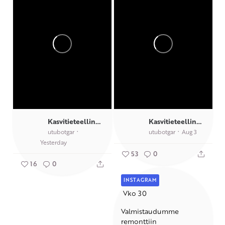
Kasvitieteellinen puutarha TY
Kasvitieteellinen puutarha TY
utubotgar
utubotgar
Aug 3
Yesterday
53
0
16
0
INSTAGRAM
️ Vko 30
Valmistaudumme
remonttiin