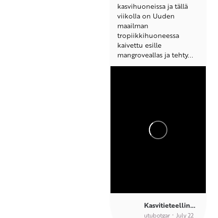
kasvihuoneissa ja tällä
viikolla on Uuden
maailman
tropiikkihuoneessa
kaivettu esille
mangroveallas ja tehty...
Kasvitieteellinen puutarha TY
utubotgar
July 22