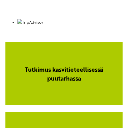
Tutkimus kasvitieteellisessä
puutarhassa