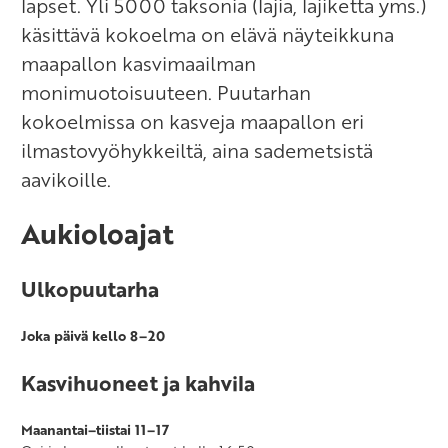
lapset. Yli 5000 taksonia (lajia, lajiketta yms.)
käsittävä kokoelma on elävä näyteikkuna
maapallon kasvimaailman
monimuotoisuuteen. Puutarhan
kokoelmissa on kasveja maapallon eri
ilmastovyöhykkeiltä, aina sademetsistä
aavikoille.
Aukioloajat
Ulkopuutarha
Joka päivä kello 8–20
Kasvihuoneet ja kahvila
Maanantai–tiistai 11–17