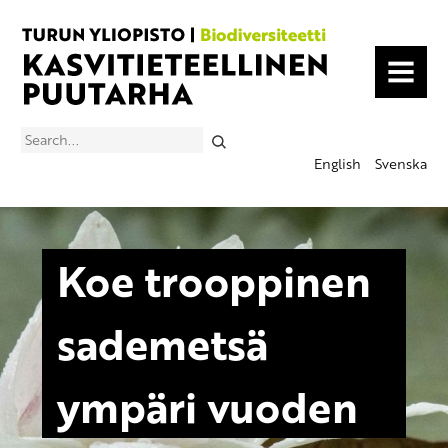
MENU
Search
English
Svenska
Koe trooppinen
sademetsä
ympäri vuoden