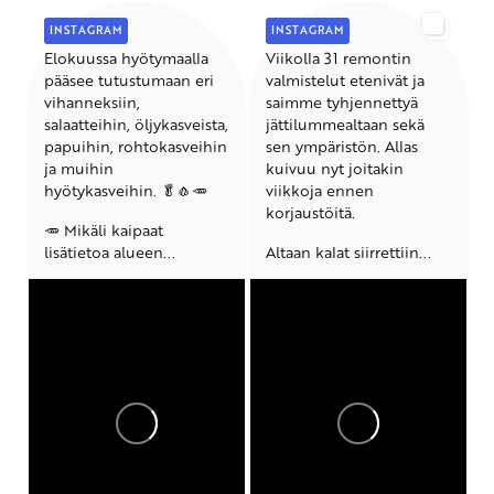
INSTAGRAM
INSTAGRAM
Elokuussa hyötymaalla
Viikolla 31 remontin
pääsee tutustumaan eri
valmistelut etenivät ja
vihanneksiin,
saimme tyhjennettyä
salaatteihin, öljykasveista,
jättilummealtaan sekä
papuihin, rohtokasveihin
sen ympäristön. Allas
ja muihin
kuivuu nyt joitakin
hyötykasveihin. 🥬🧄🥕
viikkoja ennen
korjaustöitä.
🥕 Mikäli kaipaat
lisätietoa alueen...
Altaan kalat siirrettiin...