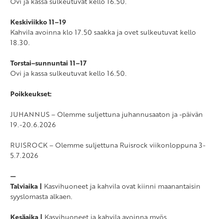
Ovi ja kassa sulkeutuvat kello 16.50.
Keskiviikko 11–19
Kahvila avoinna klo 17.50 saakka ja ovet sulkeutuvat kello
18.30.
Torstai–sunnuntai 11–17
Ovi ja kassa sulkeutuvat kello 16.50.
Poikkeukset:
JUHANNUS – Olemme suljettuna juhannusaaton ja -päivän
19.-20.6.2026
RUISROCK – Olemme suljettuna Ruisrock viikonloppuna 3-
5.7.2026
—
Talviaika |
Kasvihuoneet ja kahvila ovat kiinni maanantaisin
syyslomasta alkaen.
Kesäaika |
Kasvihuoneet ja kahvila avoinna myös