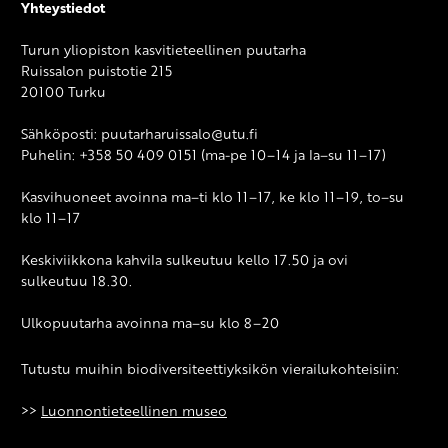
Yhteystiedot
Turun yliopiston kasvitieteellinen puutarha
Ruissalon puistotie 215
20100 Turku
Sähköposti: puutarharuissalo@utu.fi
Puhelin: +358 50 409 0151 (ma-pe 10–14 ja la–su 11–17)
Kasvihuoneet avoinna ma–ti klo 11–17, ke klo 11–19, to–su
klo 11–17
Keskiviikkona kahvila sulkeutuu kello 17.50 ja ovi
sulkeutuu 18.30.
Ulkopuutarha avoinna ma–su klo 8–20
Tutustu muihin biodiversiteettiyksikön vierailukohteisiin:
>>
Luonnontieteellinen museo