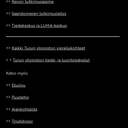
>>
Kevon tutkimusasema
>>
Saaristomeren tutkimuslaitos
>>
Tiedekeskus ja LUMA-keskus
>>
Kaikki Turun yliopiston vierailukohteet
> >
Turun yliopiston tiede- ja luontopalvelut
Katso myös:
>>
Etusivu
>>
Puutarha
>>
Ajankohtaista
>>
TripAdvisor