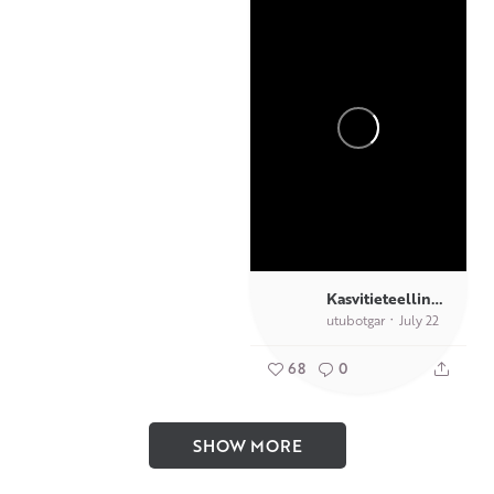
Kasvitieteellinen puutarha TY
utubotgar
July 22
68
0
SHOW MORE