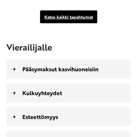
Katso kaikki tapahtumat
Vierailijalle
Pääsymaksut kasvihuoneisiin
Kulkuyhteydet
Esteettömyys