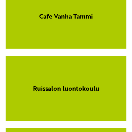
Cafe Vanha Tammi
Ruissalon luontokoulu