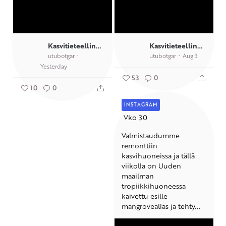
Kasvitieteellinen puutarha TY
Kasvitieteellinen puutarha TY
utubotgar
utubotgar
Aug 3
Yesterday
53
0
10
0
INSTAGRAM
️ Vko 30
Valmistaudumme
remonttiin
kasvihuoneissa ja tällä
viikolla on Uuden
maailman
tropiikkihuoneessa
kaivettu esille
mangroveallas ja tehty...