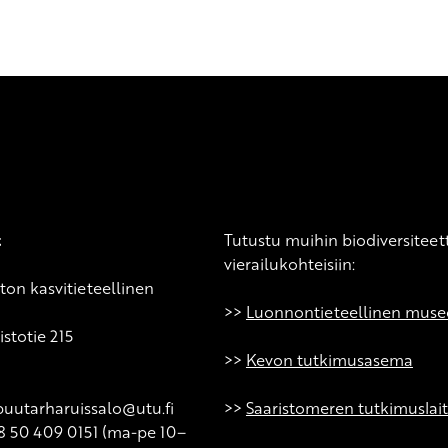
t
Tutustu muihin biodiversiteet
vierailukohteisiin:
ton kasvitieteellinen
>>
Luonnontieteellinen muse
stotie 215
>>
Kevon tutkimusasema
puutarharuissalo@utu.fi
>>
Saaristomeren tutkimuslai
8 50 409 0151 (ma-pe 10–