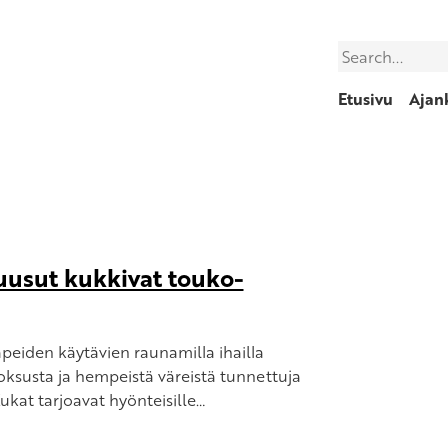
Search
Etusivu
Ajan
ruusut kukkivat touko-
peiden käytävien raunamilla ihailla
ksusta ja hempeistä väreistä tunnettuja
Kukat tarjoavat hyönteisille…