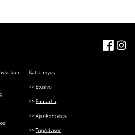
Faceboo
In
tiyksikön
Katso myös:
>>
Etusivu
o
>>
Puutarha
>>
Ajankohtaista
tos
>>
TripAdvisor