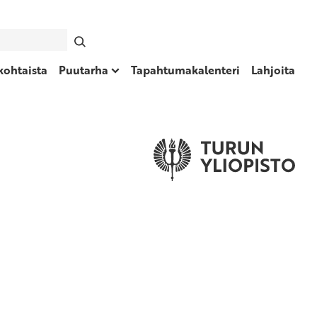
kohtaista
Puutarha
Tapahtumakalenteri
Lahjoita