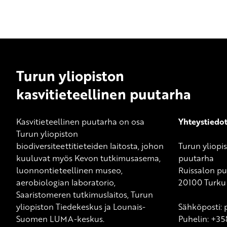
Turun yliopiston
kasvitieteellinen puutarha
Kasvitieteellinen puutarha on osa
Yhteystiedo
Turun yliopiston
biodiversiteettitieteiden laitosta, johon
Turun yliopis
kuuluvat myös
Kevon tutkimusasema
,
puutarha
luonnontieteellinen museo,
Ruissalon pui
aerobiologian laboratorio,
20100 Turku
Saaristomeren tutkimuslaitos, Turun
yliopiston Tiedekeskus ja Lounais-
Sähköposti: 
Suomen LUMA-keskus.
Puhelin: +35