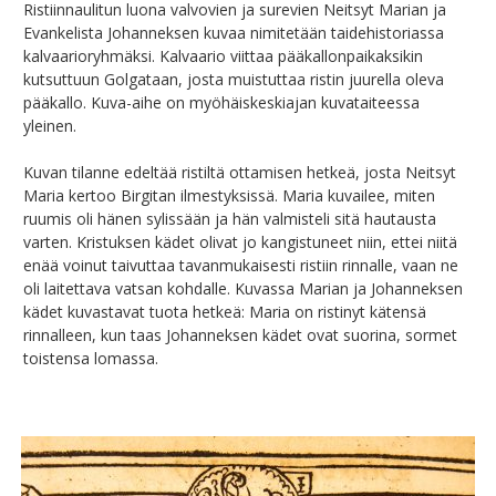
Ristiinnaulitun luona valvovien ja surevien Neitsyt Marian ja
Evankelista Johanneksen kuvaa nimitetään taidehistoriassa
kalvaarioryhmäksi. Kalvaario viittaa pääkallonpaikaksikin
kutsuttuun Golgataan, josta muistuttaa ristin juurella oleva
pääkallo. Kuva-aihe on myöhäiskeskiajan kuvataiteessa
yleinen.
Kuvan tilanne edeltää ristiltä ottamisen hetkeä, josta Neitsyt
Maria kertoo Birgitan ilmestyksissä. Maria kuvailee, miten
ruumis oli hänen sylissään ja hän valmisteli sitä hautausta
varten. Kristuksen kädet olivat jo kangistuneet niin, ettei niitä
enää voinut taivuttaa tavanmukaisesti ristiin rinnalle, vaan ne
oli laitettava vatsan kohdalle. Kuvassa Marian ja Johanneksen
kädet kuvastavat tuota hetkeä: Maria on ristinyt kätensä
rinnalleen, kun taas Johanneksen kädet ovat suorina, sormet
toistensa lomassa.