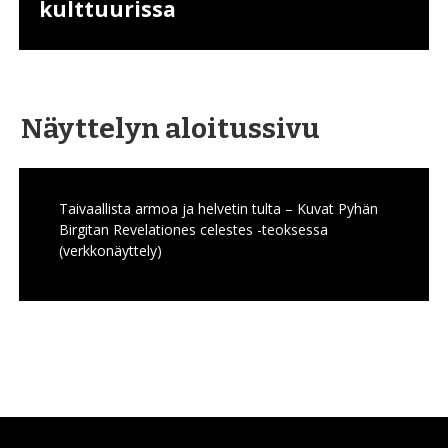
kulttuurissa
Näyttelyn aloitussivu
Taivaallista armoa ja helvetin tulta – Kuvat Pyhän
Birgitan Revelationes celestes -teoksessa
(verkkonäyttely)