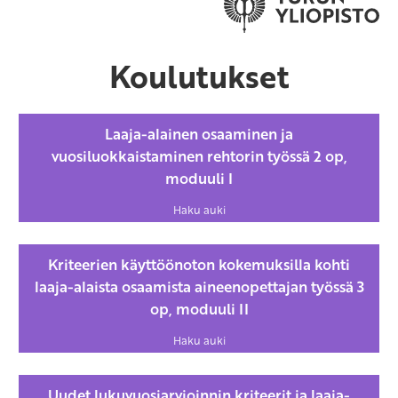
Koulutukset
Laaja-alainen osaaminen ja
vuosiluokkaistaminen rehtorin työssä 2 op,
moduuli I
Haku auki
Kriteerien käyttöönoton kokemuksilla kohti
laaja-alaista osaamista aineenopettajan työssä 3
op, moduuli II
Haku auki
Uudet lukuvuosiarvioinnin kriteerit ja laaja-