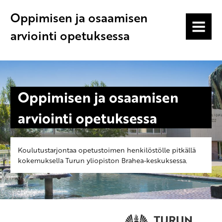
Oppimisen ja osaamisen
MENU
arviointi opetuksessa
Oppimisen ja osaamisen
arviointi opetuksessa
Koulutustarjontaa opetustoimen henkilöstölle pitkällä
kokemuksella Turun yliopiston Brahea-keskuksessa.