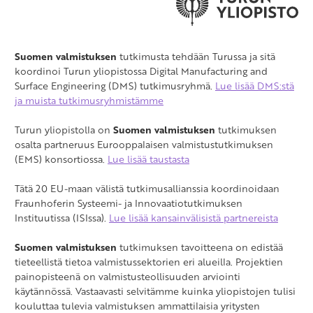
Suomen valmistuksen
tutkimusta tehdään Turussa ja sitä
koordinoi Turun yliopistossa Digital Manufacturing and
Surface Engineering (DMS) tutkimusryhmä.
Lue lisää DMS:stä
ja muista tutkimusryhmistämme
Turun yliopistolla on
Suomen valmistuksen
tutkimuksen
osalta partneruus Eurooppalaisen valmistustutkimuksen
(EMS) konsortiossa.
Lue lisää taustasta
Tätä 20 EU-maan välistä tutkimusallianssia koordinoidaan
Fraunhoferin Systeemi- ja Innovaatiotutkimuksen
Instituutissa (ISIssa).
Lue lisää kansainvälisistä partnereista
Suomen valmistuksen
tutkimuksen tavoitteena on edistää
tieteellistä tietoa valmistussektorien eri alueilla. Projektien
painopisteenä on valmistusteollisuuden arviointi
käytännössä. Vastaavasti selvitämme kuinka yliopistojen tulisi
kouluttaa tulevia valmistuksen ammattilaisia yritysten