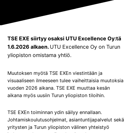
Yritysohjelmat
Future Excellence (FE)
Business Talent Academy (BTA)
TSE EXE siirtyy osaksi UTU Excellence Oy:tä
Muut ohjelmat:
1.6.2026 alkaen.
UTU Excellence Oy on Turun
Kestävä johtaminen ja liiketoiminta
yliopiston omistama yhtiö.
Strateginen ennakoinnin johtaminen
Hankintojen strateginen johtaminen
Muutoksen myötä TSE EXEn viestintään ja
visuaaliseen ilmeeseen tulee vaiheittaisia muutoksia
LinkedIn
Facebook
Instagram
vuoden 2026 aikana. TSE EXE muuttaa kesän
aikana myös uusiin Turun yliopiston tiloihin.
TSE EXEn toiminnan ydin säilyy ennallaan.
Johtamiskoulutusohjelmat, asiantuntijapalvelut sekä
yritysten ja Turun yliopiston välinen yhteistyö
Saavutettavuusseloste
|
Tietosuojailmoitus