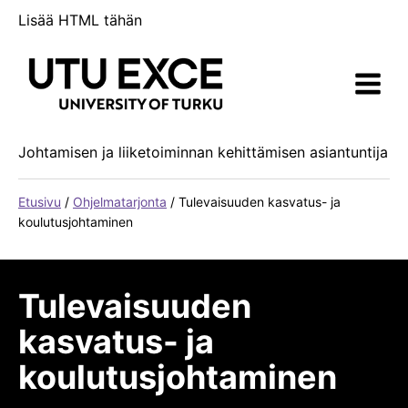
Siirry
Lisää HTML tähän
sisältöön
Johtamisen ja liiketoiminnan kehittämisen asiantuntija
Etusivu
/
Ohjelmatarjonta
/
Tulevaisuuden kasvatus- ja
koulutusjohtaminen
Tulevaisuuden
kasvatus- ja
koulutusjohtaminen