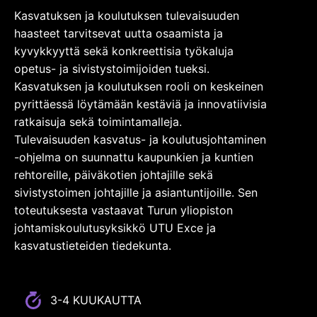
Kasvatuksen ja koulutuksen tulevaisuuden
haasteet tarvitsevat uutta osaamista ja
kyvykkyyttä sekä konkreettisia työkaluja
opetus- ja sivistystoimijoiden tueksi.
Kasvatuksen ja koulutuksen rooli on keskeinen
pyrittäessä löytämään kestäviä ja innovatiivisia
ratkaisuja sekä toimintamalleja.
Tulevaisuuden kasvatus- ja koulutusjohtaminen
-ohjelma on suunnattu kaupunkien ja kuntien
rehtoreille, päiväkotien johtajille sekä
sivistystoimen johtajille ja asiantuntijoille. Sen
toteutuksesta vastaavat Turun yliopiston
johtamiskoulutusyksikkö UTU Exce ja
kasvatustieteiden tiedekunta.
3-4 KUUKAUTTA