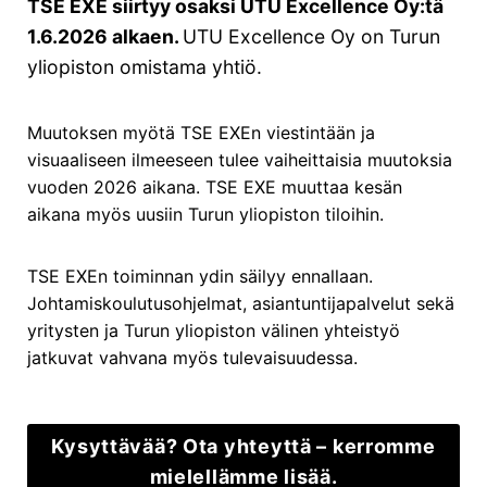
TSE EXE siirtyy osaksi UTU Excellence Oy:tä
Muut ohjelmat:
1.6.2026 alkaen.
UTU Excellence Oy on Turun
Kestävä johtaminen ja liiketoiminta
yliopiston omistama yhtiö.
Strateginen ennakoinnin johtaminen
Hankintojen strateginen johtaminen
Muutoksen myötä TSE EXEn viestintään ja
visuaaliseen ilmeeseen tulee vaiheittaisia muutoksia
LinkedIn
Facebook
Instagram
vuoden 2026 aikana. TSE EXE muuttaa kesän
aikana myös uusiin Turun yliopiston tiloihin.
TSE EXEn toiminnan ydin säilyy ennallaan.
Johtamiskoulutusohjelmat, asiantuntijapalvelut sekä
yritysten ja Turun yliopiston välinen yhteistyö
Saavutettavuusseloste
|
Tietosuojailmoitus
jatkuvat vahvana myös tulevaisuudessa.
Kysyttävää? Ota yhteyttä – kerromme
mielellämme lisää.