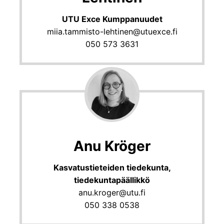
UTU Exce Kumppanuudet
miia.tammisto-lehtinen@utuexce.fi
050 573 3631
Anu Kröger
Kasvatustieteiden tiedekunta,
tiedekuntapäällikkö
anu.kroger@utu.fi
050 338 0538