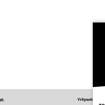
Yritysohjelmat
t: