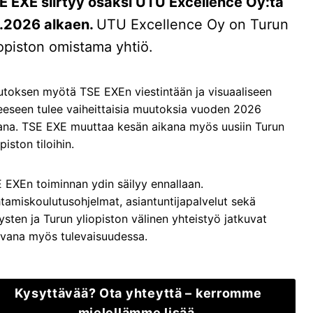
E EXE siirtyy osaksi UTU Excellence Oy:tä
ce (FE)
6.2026 alkaen.
UTU Excellence Oy on Turun
t Academy (BTA)
iopiston omistama yhtiö.
nen ja liiketoiminta
toksen myötä TSE EXEn viestintään ja visuaaliseen
nakoinnin johtaminen
eeseen tulee vaiheittaisia muutoksia vuoden 2026
ateginen johtaminen
ana. TSE EXE muuttaa kesän aikana myös uusiin Turun
piston tiloihin.
 EXEn toiminnan ydin säilyy ennallaan.
tamiskoulutusohjelmat, asiantuntijapalvelut sekä
tysten ja Turun yliopiston välinen yhteistyö jatkuvat
vana myös tulevaisuudessa.
Kysyttävää? Ota yhteyttä – kerromme
mielellämme lisää.