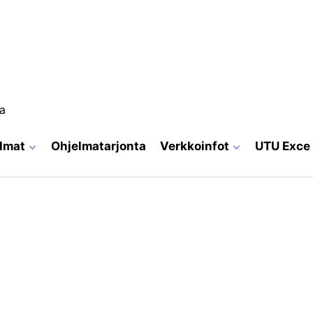
ja
elmat
Ohjelmatarjonta
Verkkoinfot
UTU Exce