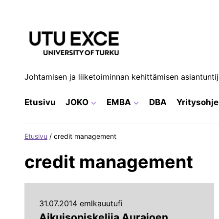
Siirry
sisältöön
Johtamisen ja liiketoiminnan kehittämisen asiantunti
Etusivu
JOKO
EMBA
DBA
Yritysohj
Etusivu
/
credit management
credit management
31.07.2014 emlkauutufi
Aikuisopiskelija Aurajoen