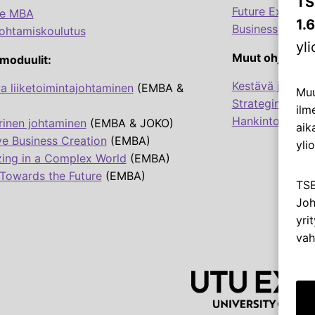
TS
Future Excellen
ve MBA
1.
Business Talen
ohtamiskoulutus
yl
Muut ohjelmat:
moduulit:
Kestävä johtami
a liiketoimintajohtaminen
(EMBA &
Muu
Strateginen en
ilm
Hankintojen str
rinen johtaminen
(EMBA & JOKO)
aik
ve Business Creation
(EMBA)
ylio
zing in a Complex World
(EMBA)
Towards the Future
(EMBA)
TSE
Joh
yri
vah