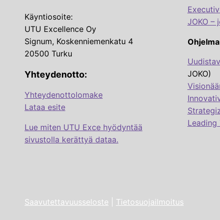
Executi
Käyntiosoite:
JOKO – j
UTU Excellence Oy
Signum, Koskenniemenkatu 4
Ohjelma
20500 Turku
Uudistav
JOKO)
Yhteydenotto:
Visionää
Yhteydenottolomake
Innovati
Lataa esite
Strategi
Leading 
Lue miten UTU Exce hyödyntää
sivustolla kerättyä dataa.
Saavutettavuusseloste
|
Tietosuojailmoitus