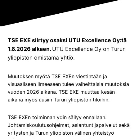
Yritysohjelmat
Future Excellence (FE)
Business Talent Academy (BTA)
TSE EXE siirtyy osaksi UTU Excellence Oy:tä
Muut ohjelmat:
1.6.2026 alkaen.
UTU Excellence Oy on Turun
Kestävä johtaminen ja liiketoiminta
yliopiston omistama yhtiö.
Strateginen ennakoinnin johtaminen
Hankintojen strateginen johtaminen
Muutoksen myötä TSE EXEn viestintään ja
visuaaliseen ilmeeseen tulee vaiheittaisia muutoksia
LinkedIn
Facebook
Instagram
vuoden 2026 aikana. TSE EXE muuttaa kesän
aikana myös uusiin Turun yliopiston tiloihin.
TSE EXEn toiminnan ydin säilyy ennallaan.
Johtamiskoulutusohjelmat, asiantuntijapalvelut sekä
yritysten ja Turun yliopiston välinen yhteistyö
Saavutettavuusseloste
|
Tietosuojailmoitus