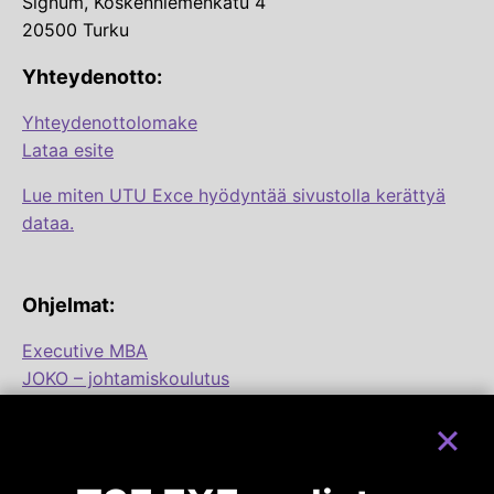
Signum, Koskenniemenkatu 4
20500 Turku
Yhteydenotto:
Yhteydenottolomake
Lataa esite
Lue miten UTU Exce hyödyntää sivustolla kerättyä
dataa.
Ohjelmat:
Executive MBA
JOKO – johtamiskoulutus
Ohjelmamoduulit:
Uudistava liiketoimintajohtaminen
(EMBA & JOKO)