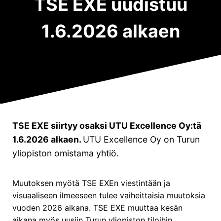
TSE EXE uudistuu
Visionäärinen johtaminen
(EMBA & JOKO)
Innovative Business Creation
(EMBA)
Strategizing in a Complex World
(EMBA)
1.6.2026 alkaen
Leading Towards the Future
(EMBA)
Yritysohjelmat
Future Excellence (FE)
Business Talent Academy (BTA)
TSE EXE siirtyy osaksi UTU Excellence Oy:tä
Muut ohjelmat:
1.6.2026 alkaen.
UTU Excellence Oy on Turun
Kestävä johtaminen ja liiketoiminta
yliopiston omistama yhtiö.
Strateginen ennakoinnin johtaminen
Hankintojen strateginen johtaminen
Muutoksen myötä TSE EXEn viestintään ja
visuaaliseen ilmeeseen tulee vaiheittaisia muutoksia
LinkedIn
Facebook
Instagram
vuoden 2026 aikana. TSE EXE muuttaa kesän
aikana myös uusiin Turun yliopiston tiloihin.