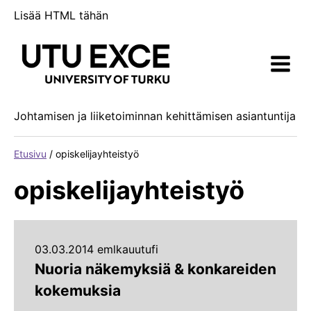
Siirry
Lisää HTML tähän
sisältöön
Johtamisen ja liiketoiminnan kehittämisen asiantuntija
Etusivu
/
opiskelijayhteistyö
opiskelijayhteistyö
03.03.2014 emlkauutufi
Nuoria näkemyksiä & konkareiden
kokemuksia