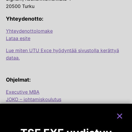
20500 Turku
Yhteydenotto:
Yhteydenottolomake
Lataa esite
Lue miten UTU Exce hyödyntää sivustolla kerättyä
dataa.
Ohjelmat:
Executive MBA
JOKO – johtamiskoulutus
Ohjelmamoduulit:
Uudistava liiketoimintajohtaminen
(EMBA & JOKO)
Visionäärinen johtaminen
(EMBA & JOKO)