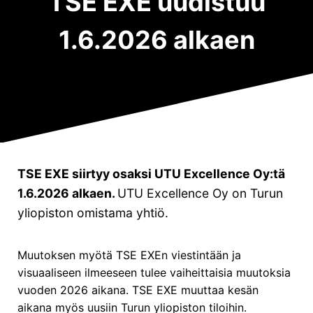
TSE EXE uudistuu
Innovative Business Creation
(EMBA)
Strategizing in a Complex World
(EMBA)
1.6.2026 alkaen
Leading Towards the Future
(EMBA)
Yritysohjelmat
Future Excellence (FE)
Business Talent Academy (BTA)
TSE EXE siirtyy osaksi UTU Excellence Oy:tä
Muut ohjelmat:
1.6.2026 alkaen.
UTU Excellence Oy on Turun
Kestävä johtaminen ja liiketoiminta
yliopiston omistama yhtiö.
Strateginen ennakoinnin johtaminen
Hankintojen strateginen johtaminen
Muutoksen myötä TSE EXEn viestintään ja
visuaaliseen ilmeeseen tulee vaiheittaisia muutoksia
LinkedIn
Facebook
Instagram
vuoden 2026 aikana. TSE EXE muuttaa kesän
aikana myös uusiin Turun yliopiston tiloihin.