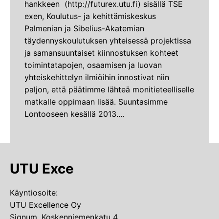
hankkeen (http://futurex.utu.fi) sisällä TSE
exen, Koulutus- ja kehittämiskeskus
Palmenian ja Sibelius-Akatemian
täydennyskoulutuksen yhteisessä projektissa
ja samansuuntaiset kiinnostuksen kohteet
toimintatapojen, osaamisen ja luovan
yhteiskehittelyn ilmiöihin innostivat niin
paljon, että päätimme lähteä monitieteelliselle
matkalle oppimaan lisää. Suuntasimme
Lontooseen kesällä 2013....
UTU Exce
Käyntiosoite:
UTU Excellence Oy
Signum, Koskenniemenkatu 4