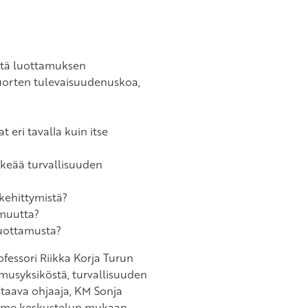
itä luottamuksen
uorten tulevaisuudenuskoa,
t eri tavalla kuin itse
ärkeää turvallisuuden
kehittymistä?
omuutta?
luottamusta?
fessori Riikka Korja Turun
musyksiköstä, turvallisuuden
staava ohjaaja, KM Sonja
uomme keskustelun mukaan