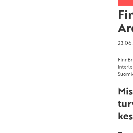
Fi
Ar
23.06
FinnBr
Interl
SuomiA
Mis
tur
kes