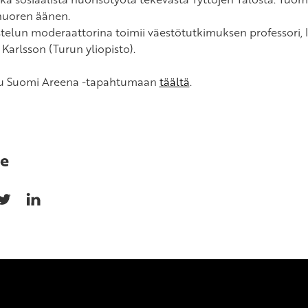
uoren äänen.
telun moderaattorina toimii väestötutkimuksen professori, la
Karlsson (Turun yliopisto).
u Suomi Areena -tapahtumaan
täältä
.
e