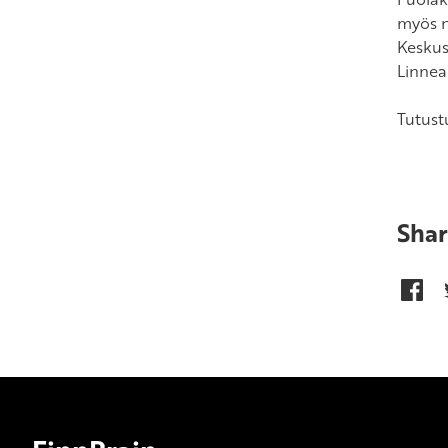
myös n
Keskus
Linnea 
Tutust
Shar