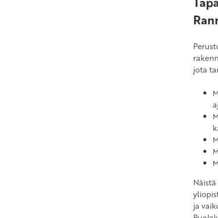
Tapa
Rann
Perust
rakenn
jota t
M
a
M
k
M
M
M
Näistä
yliopi
ja vai
Puolak