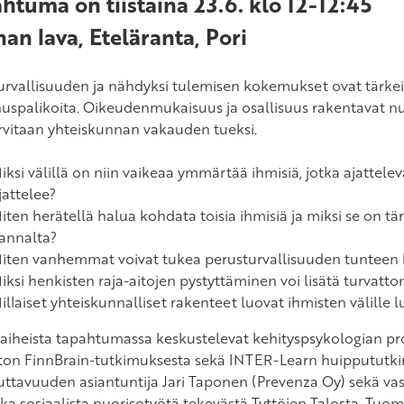
htuma on tiistaina 23.6. klo 12-12:45
an lava, Eteläranta, Pori
urvallisuuden ja nähdyksi tulemisen kokemukset ovat tärke
uspalikoita. Oikeudenmukaisuus ja osallisuus rakentavat n
arvitaan yhteiskunnan vakauden tueksi.
iksi välillä on niin vaikeaa ymmärtää ihmisiä, jotka ajatteleva
jattelee?
iten herätellä halua kohdata toisia ihmisiä ja miksi se on t
annalta?
iten vanhemmat voivat tukea perusturvallisuuden tunteen 
iksi henkisten raja-aitojen pystyttäminen voi lisätä turvatt
illaiset yhteiskunnalliset rakenteet luovat ihmisten välille 
 aiheista tapahtumassa keskustelevat kehityspsykologian pro
ston FinnBrain-tutkimuksesta sekä INTER-Learn huippututki
kuttavuuden asiantuntija Jari Taponen (Prevenza Oy) sekä va
ka sosiaalista nuorisotyötä tekevästä Tyttöjen Talosta. T