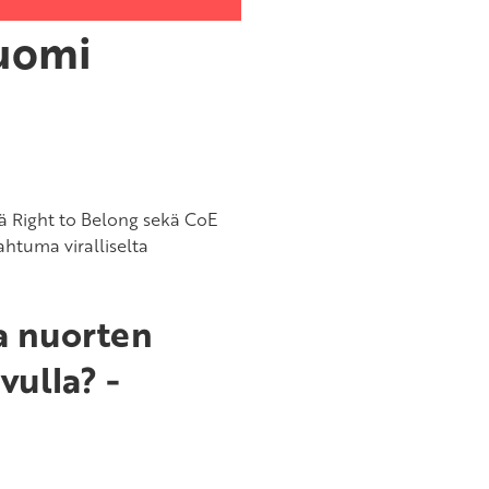
uomi
ä Right to Belong sekä CoE
htuma viralliselta
ja nuorten
ulla? -